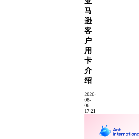
亚
马
逊
客
户
用
卡
介
绍
2026-
08-
06
17:21