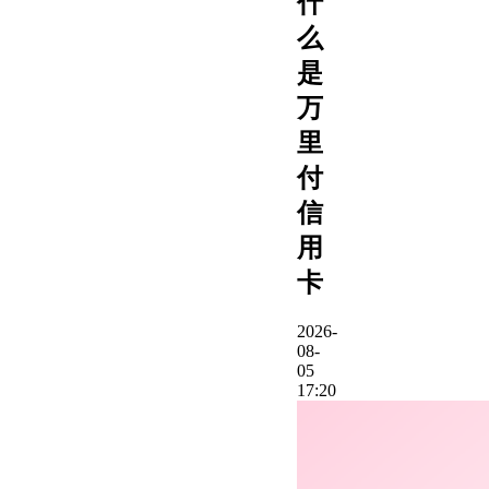
什
么
是
万
里
付
信
用
卡
2026-
08-
05
17:20