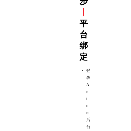
步
丨
平
台
绑
定
登
录
A
n
t
o
m
后
台