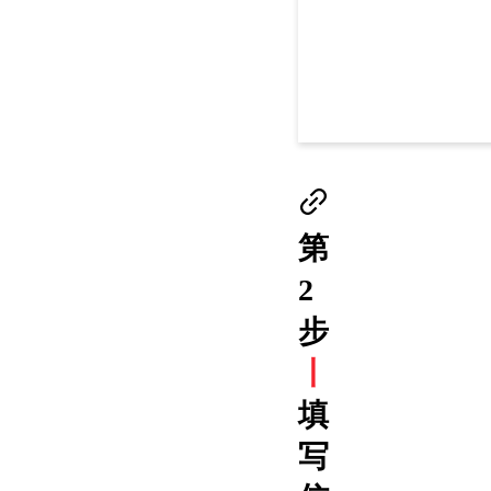
第
2
步
丨
填
写