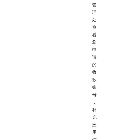
管
理
处
查
看
您
申
请
的
收
款
账
号
，
补
充
应
用
信