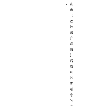
点
击
【
收
款
账
户
详
情
】
后
您
可
以
查
看
您
的