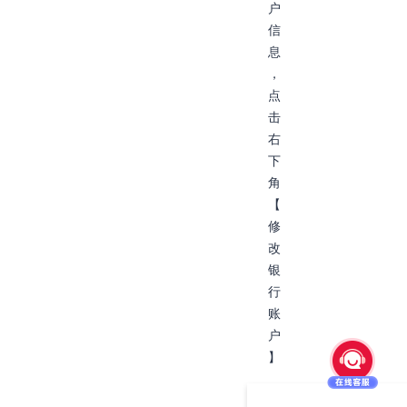
户
信
息
，
点
击
右
下
角
【
修
改
银
行
账
户
】