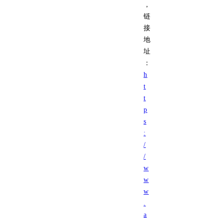
，
链
接
地
址
：
h
t
t
p
s
:
/
/
w
w
w
.
a