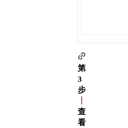
第
3
步
丨
查
看