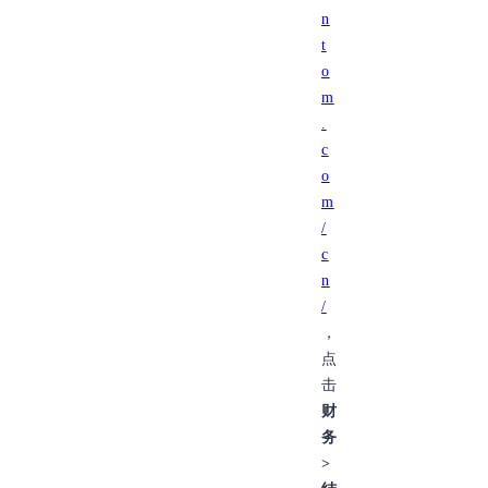
n
t
o
m
.
c
o
m
/
c
n
/
，
点
击
财
务
>