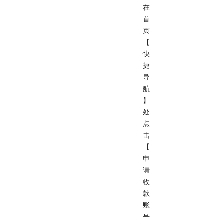
在
首
页
【
快
捷
导
航
】
处
点
击
【
申
请
收
款
账
号