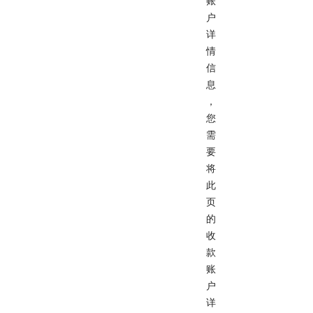
账
户
详
情
信
息
，
您
需
要
将
此
页
的
收
款
账
户
详