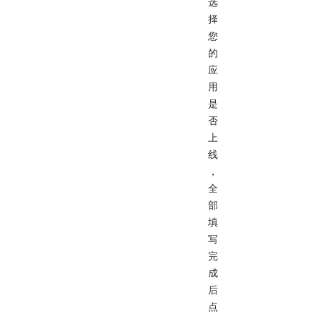
选
择
您
的
应
用
是
否
上
线
，
全
部
填
写
完
成
后
点