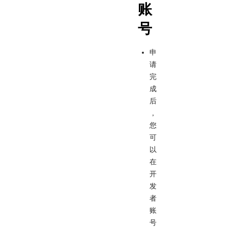
账
号
申
请
完
成
后
，
您
可
以
在
开
发
者
账
号