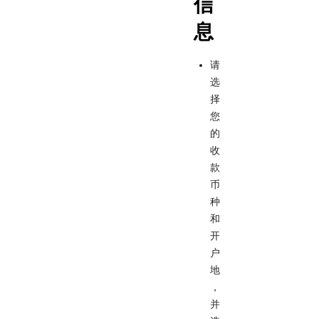
信
息
请
选
择
您
的
收
款
币
种
和
开
户
地
，
并