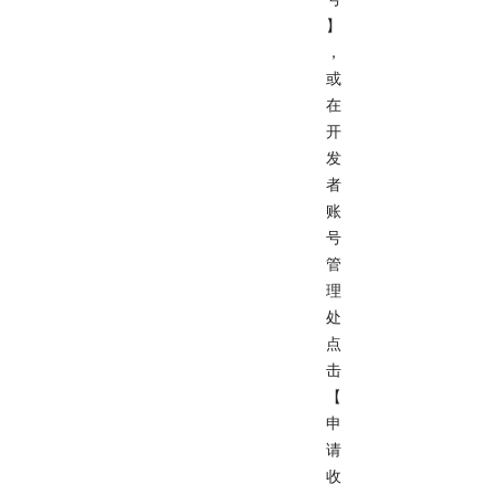
】
，
或
在
开
发
者
账
号
管
理
处
点
击
【
申
请
收