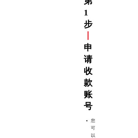
第
1
步
丨
申
请
收
款
账
号
您
可
以