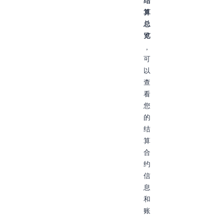
结
算
总
览
，
可
以
查
看
您
的
结
算
合
约
信
息
和
账