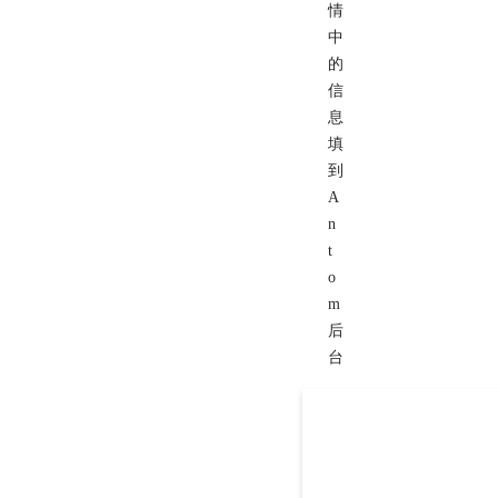
情
中
的
信
息
填
到
A
n
t
o
m
后
台