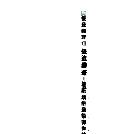
收
平
提
资
注
款
台
款
金
册
账
绑
转
管
与
号
定
账
理
开
满
多
费
轻
通
足
平
率
松
您
台
低，
满
线
的
绑
时
足
上
多
定
效
多
注
场
指
快，
种
册
景
南
不
资
开
收
一
受
金
通，