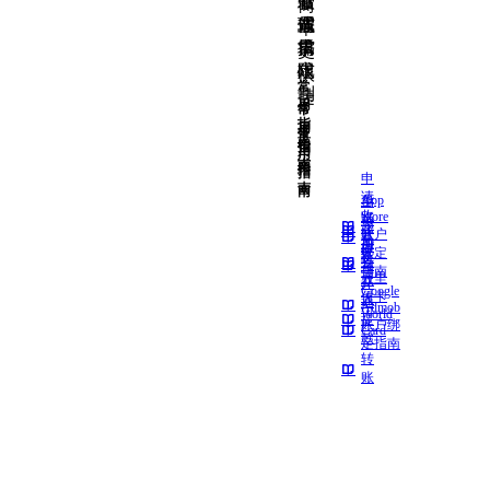
款
站
节
管
简
需
式
假
理
单
求
搞
日
需
更
定
限
求
快
常
制
捷
用
常
常
指
用
用
常
常
南
指
指
用
用
南
南
指
指
申
南
南
请
App
货
收
Store
币
添
注
款
账户
兑
加
册
账
绑定
换
收
与
号
指南
万里
款
开
Google
付卡
人
通
Admob
World
提
账户绑
Card
款
定指南
转
账