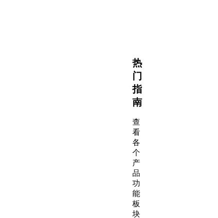
平
台
热
门
指
南
查
看
各
个
产
品
功
能
板
块