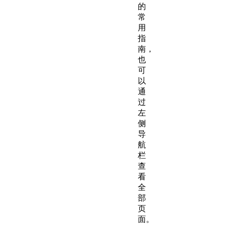
的
常
用
指
南，
也
可
以
通
过
左
侧
导
航
栏
查
看
全
部
页
面。