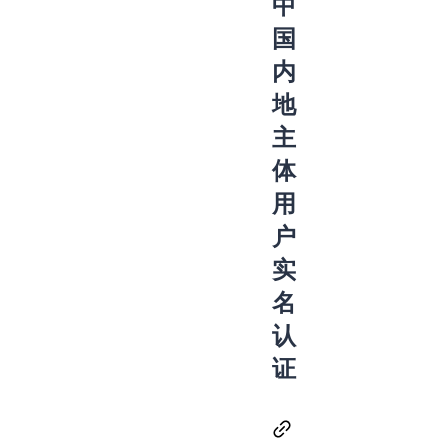
中
国
内
地
主
体
用
户
实
名
认
证