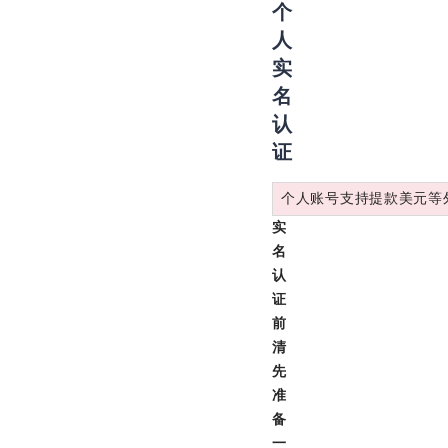
个
人
实
名
认
证
个人账号支持提款美元等
实
名
认
证
前
清
先
准
备
一