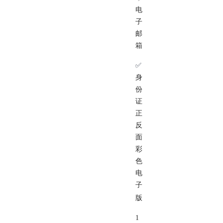
电
子
邮
箱
✅
身
份
证
正
反
面
彩
色
电
子
版
1