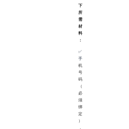
下
所
需
材
料
：
✅
手
机
号
码
（
必
须
绑
定
）
，