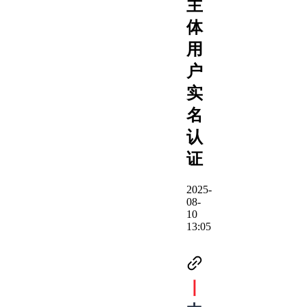
主
体
用
户
实
名
认
证
2025-
08-
10
13:05
丨