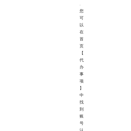
.
您
可
以
在
首
页
【
代
办
事
项
】
中
找
到
账
号
认