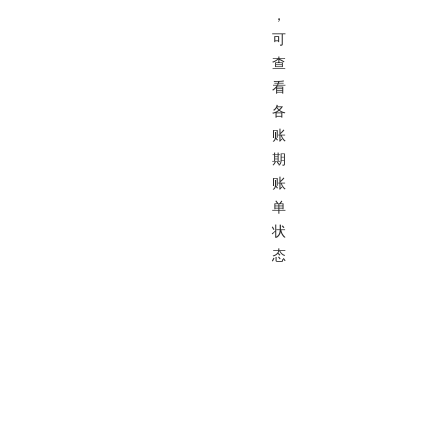
，
可
查
看
各
账
期
账
单
状
态