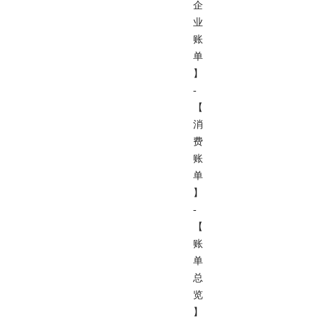
企
业
账
单
】
-
【
消
费
账
单
】
-
【
账
单
总
览
】