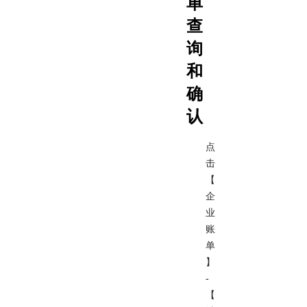
单
查
询
和
确
认
点
击
【
企
业
账
单
】
-
【