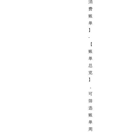
消
费
账
单
】
-
【
账
单
总
览
】
，
可
筛
选
账
单
周