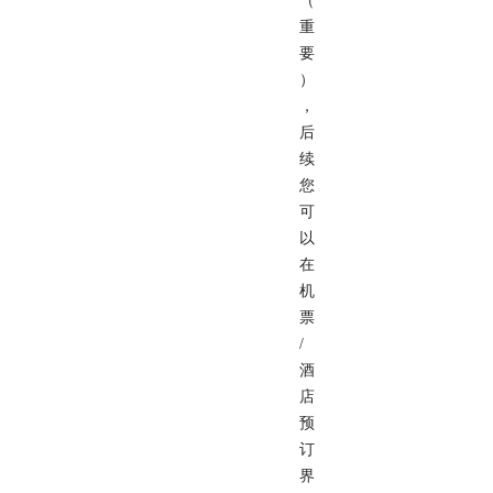
（
重
要
）
，
后
续
您
可
以
在
机
票
/
酒
店
预
订
界