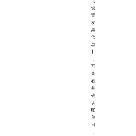
【
设
置
发
票
信
息
】
，
可
查
看
并
确
认
账
单
日
，