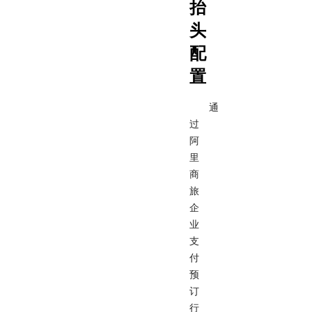
抬
头
配
置
通
过
阿
里
商
旅
企
业
支
付
预
订
行