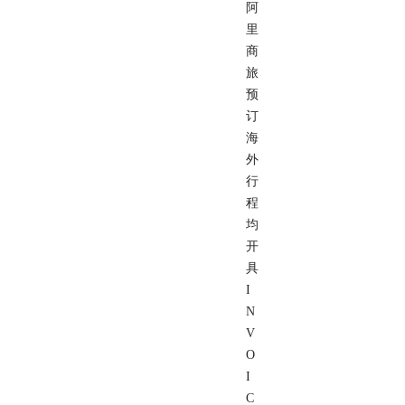
阿
里
商
旅
预
订
海
外
行
程
均
开
具
I
N
V
O
I
C