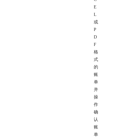
E
L
或
P
D
F
格
式
的
账
单
并
操
作
确
认
账
单