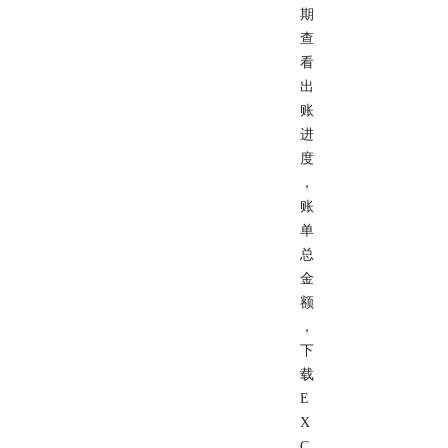
期
查
看
出
账
进
度
，
账
单
总
金
额
，
下
载
E
X
C