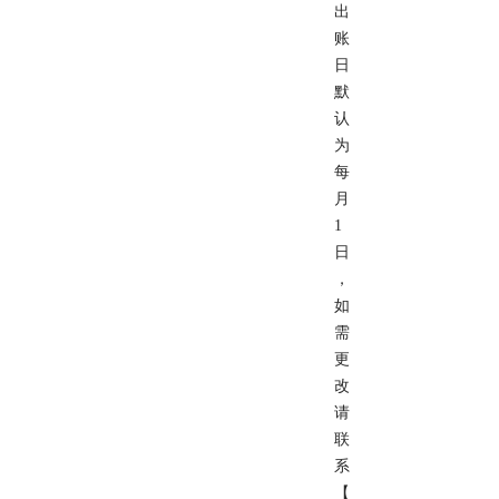
出
账
日
默
认
为
每
月
1
日
，
如
需
更
改
请
联
系
【