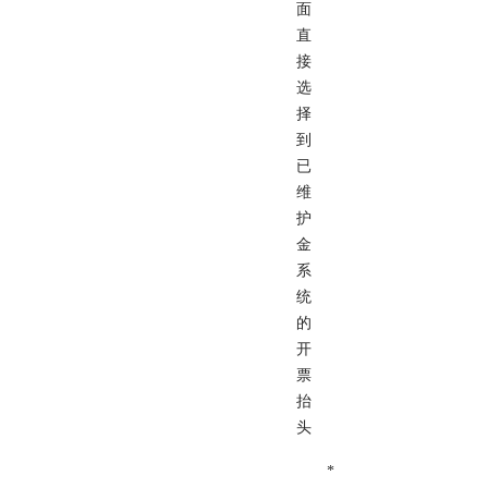
面
直
接
选
择
到
已
维
护
金
系
统
的
开
票
抬
头
*