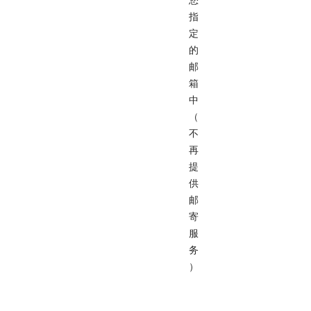
您
指
定
的
邮
箱
中
（
不
再
提
供
邮
寄
服
务
）