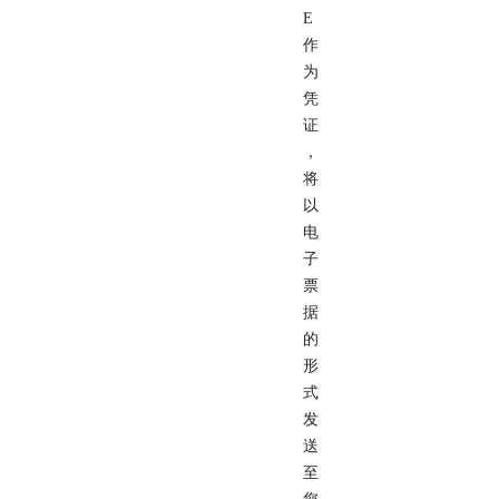
E
作
为
凭
证
，
将
以
电
子
票
据
的
形
式
发
送
至