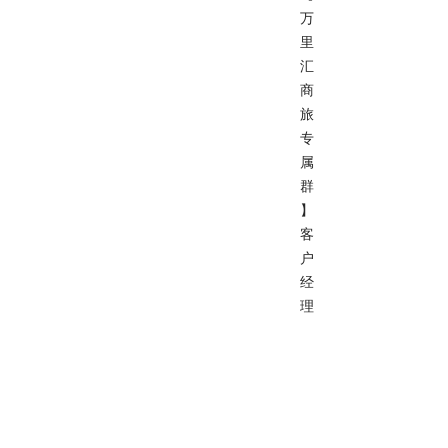
万
里
汇
商
旅
专
属
群
】
客
户
经
理