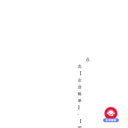
点
击
【
企
业
账
单
】
-
【