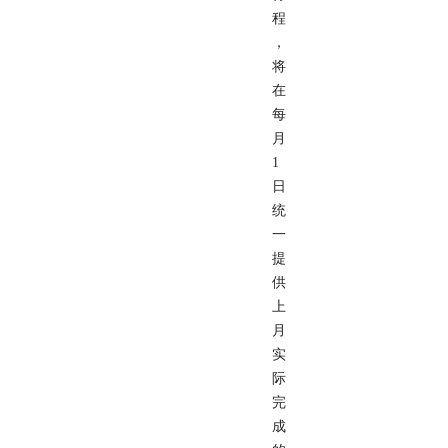
程
，
将
在
每
月
1
日
统
一
提
供
上
月
实
际
完
成