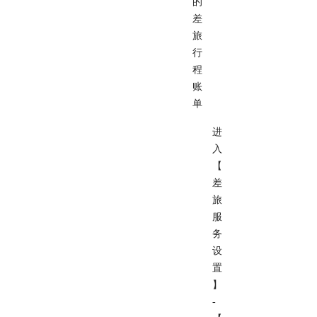
的
差
旅
行
程
账
单
进
入
【
差
旅
服
务
设
置
】
-