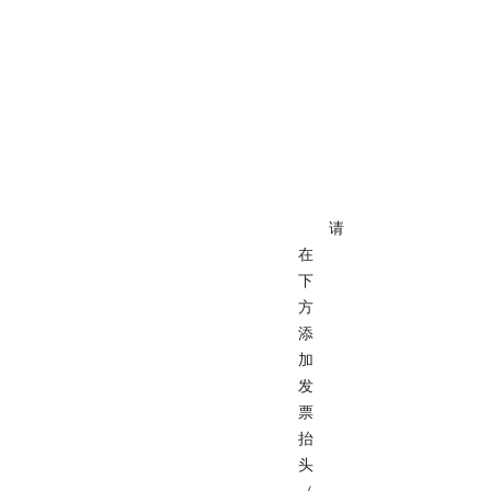
请
在
下
方
添
加
发
票
抬
头