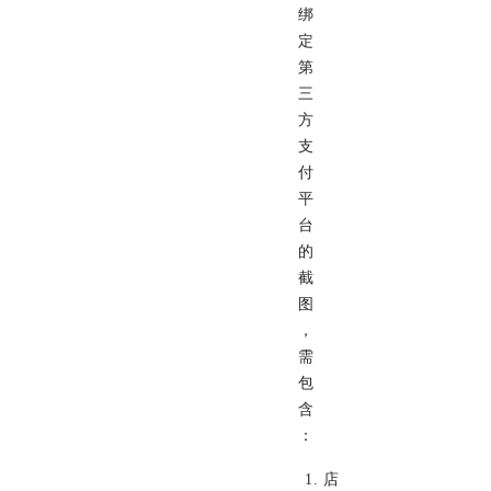
绑
定
第
三
方
支
付
平
台
的
截
图
，
需
包
含
：
店