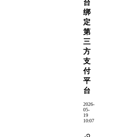
台
绑
定
第
三
方
支
付
平
台
2026-
05-
19
10:07