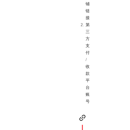
铺
链
接
第
三
方
支
付
/
收
款
平
台
账
号
丨