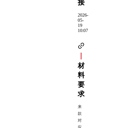
接
2026-
05-
19
10:07
丨
材
料
要
求
来
款
对
应