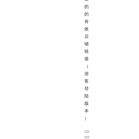
的
的
有
效
店
铺
链
接
（
游
客
登
陆
版
本
）