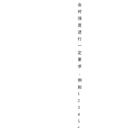
会
对
强
度
进
行
一
定
要
求
，
例
如
1
2
3
4
5