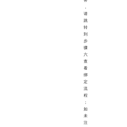
务
，
请
跳
转
到
步
骤
六
查
看
绑
定
流
程
；
如
未
注