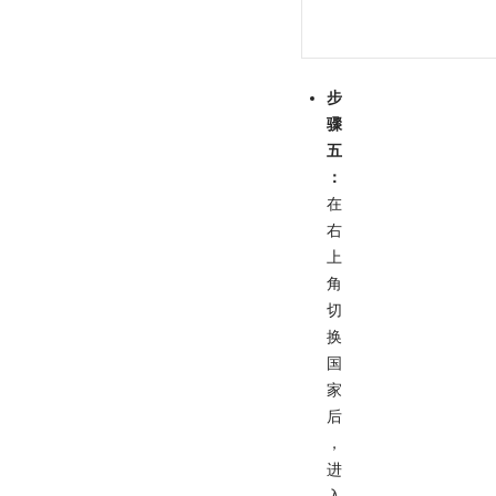
步
骤
五
：
在
右
上
角
切
换
国
家
后
，
进