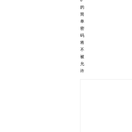
6
的
简
单
密
码
将
不
被
允
许