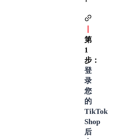
Y
丨
第
1
步：
登
录
您
的
TikTok
Shop
后