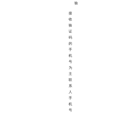
验
接
收
验
证
码
的
手
机
号
为
主
联
系
人
手
机
号