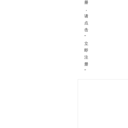
册
，
请
点
击
“
立
即
注
册
”