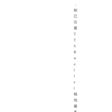
，
如
已
注
册
T
T
S
B
w
a
l
l
e
t
钱
包
服