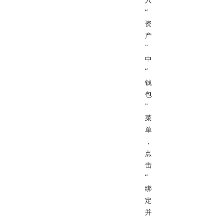
入
“
资
产
”
中
“
钱
包
”
菜
单
，
点
击
“
绑
定
并