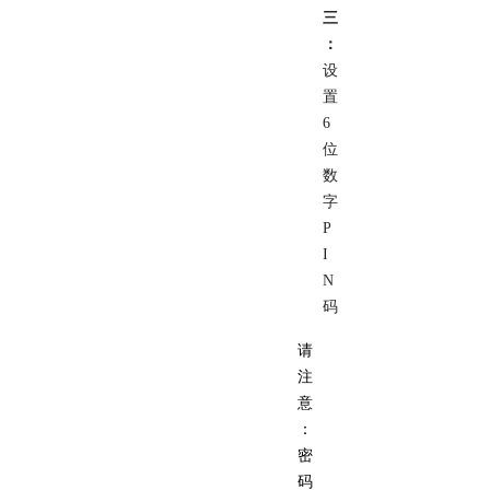
三
：
设
置
6
位
数
字
P
I
N
码
请
注
意
：
密
码