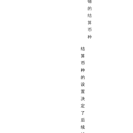
铺
的
结
算
币
种
结
算
币
种
的
设
置
决
定
了
后
续