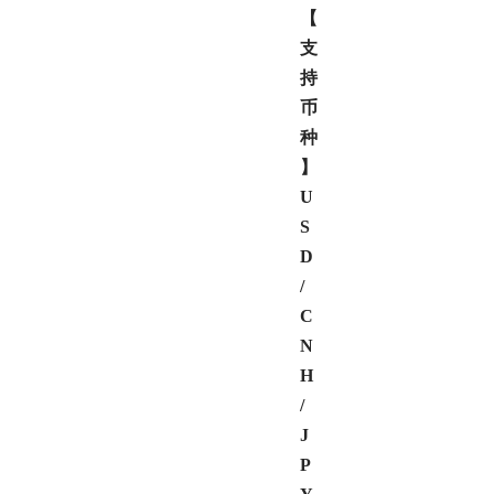
【
支
持
币
种
】
U
S
D
/
C
N
H
/
J
P