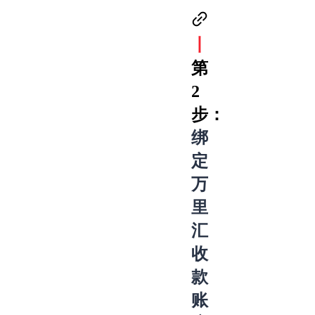
丨
第
2
步：
绑
定
万
里
汇
收
款
账