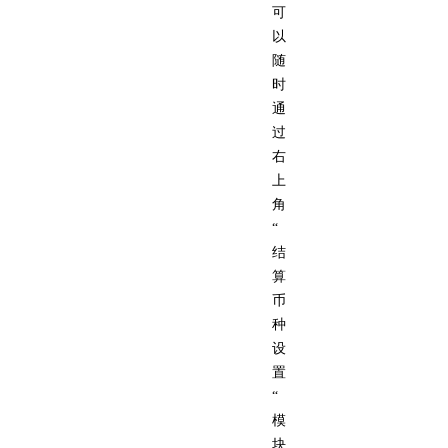
可
以
随
时
通
过
右
上
角
“
结
算
币
种
设
置
“
模
块