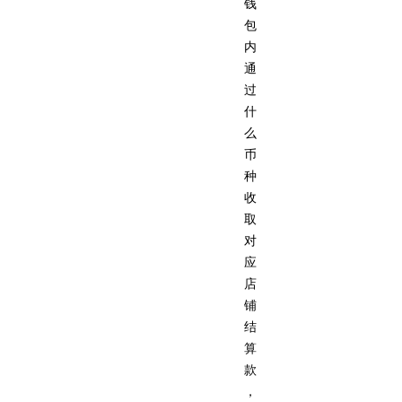
钱
包
内
通
过
什
么
币
种
收
取
对
应
店
铺
结
算
款
，