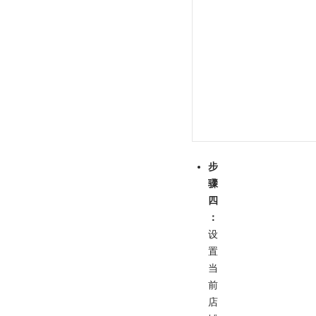
步
骤
四
：
设
置
当
前
店