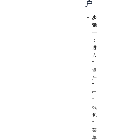
户
步
骤
一
：
进
入
“
资
产
”
中
“
钱
包
”
菜
单