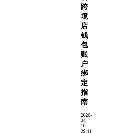
跨
境
店
钱
包
账
户
绑
定
指
南
2026-
04-
10
09:41