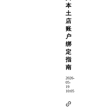
本
土
店
账
户
绑
定
指
南
2026-
05-
19
10:05