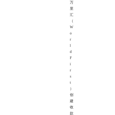
万
里
汇
（
W
o
r
l
d
F
i
r
s
t
）
创
建
收
款