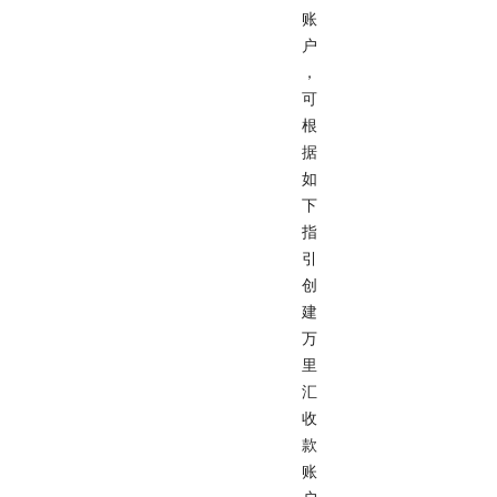
账
户
，
可
根
据
如
下
指
引
创
建
万
里
汇
收
款
账