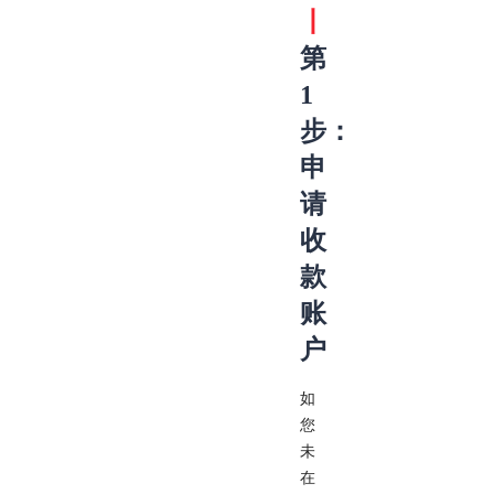
丨
第
1
步：
申
请
收
款
账
户
如
您
未
在