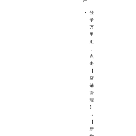
户
登
录
万
里
汇
，
点
击
【
店
铺
管
理
】
→
【
新