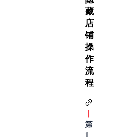
藏
店
铺
操
作
流
程
丨
第
1