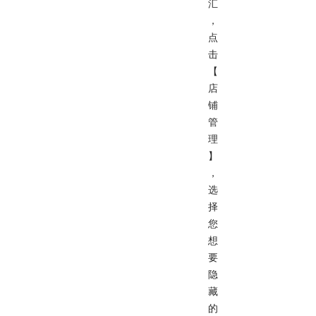
汇
，
点
击
【
店
铺
管
理
】
，
选
择
您
想
要
隐
藏
的