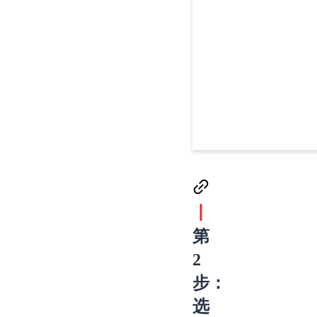
丨
第
2
步：
选