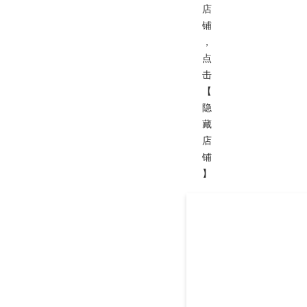
店
铺
，
点
击
【
隐
藏
店
铺
】