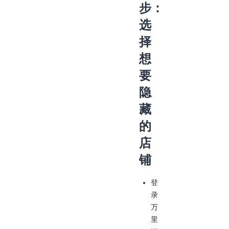
步：
选
择
想
要
隐
藏
的
店
铺
登
录
万
里