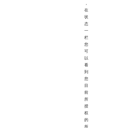
，
在
状
态
一
栏
您
可
以
看
到
您
目
前
所
授
权
的
所