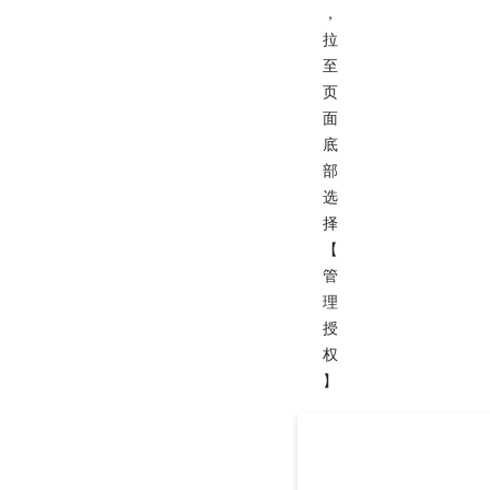
，
拉
至
页
面
底
部
选
择
【
管
理
授
权
】