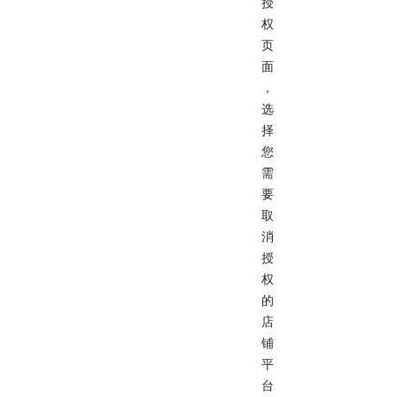
授
权
页
面
，
选
择
您
需
要
取
消
授
权
的
店
铺
平
台