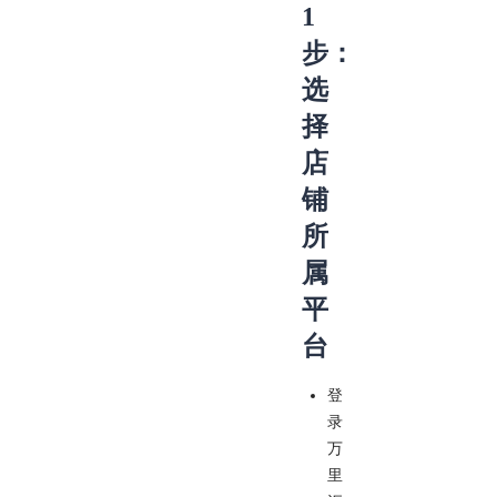
1
步：
选
择
店
铺
所
属
平
台
登
录
万
里