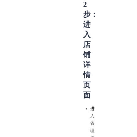
2
步：
进
入
店
铺
详
情
页
面
进
入
管
理