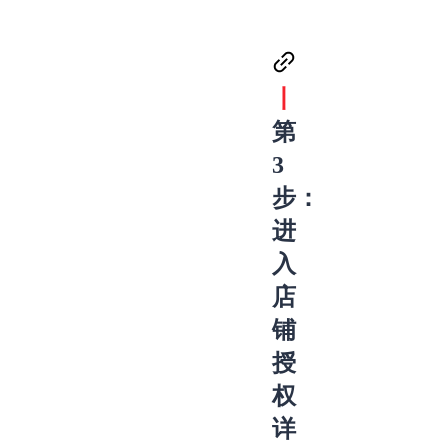
丨
第
3
步：
进
入
店
铺
授
权
详