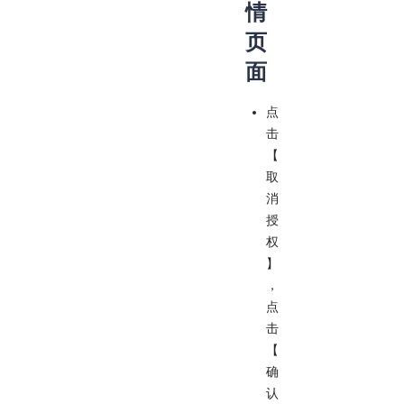
情
页
面
点
击
【
取
消
授
权
】
，
点
击
【
确
认