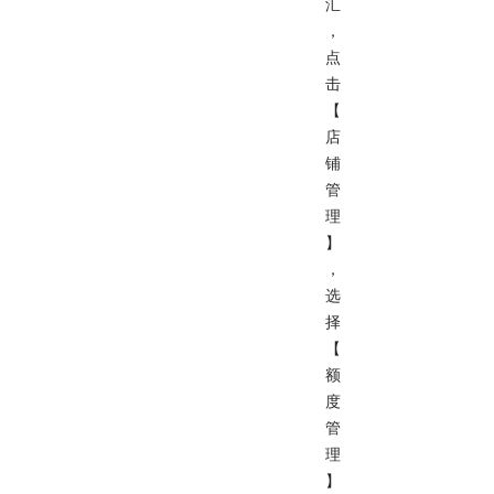
汇
，
点
击
【
店
铺
管
理
】
，
选
择
【
额
度
管
理
】