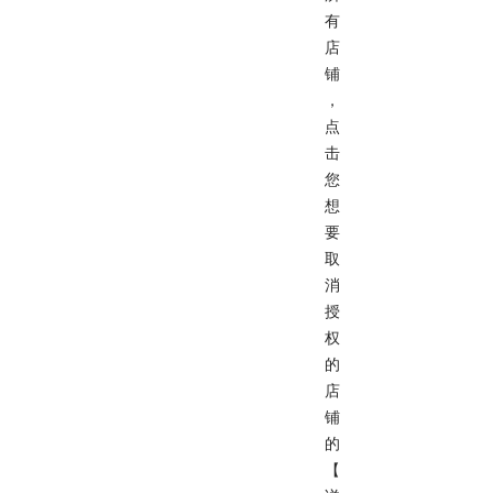
有
店
铺
，
点
击
您
想
要
取
消
授
权
的
店
铺
的
【