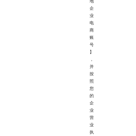
地
企
业
电
商
账
号
】
，
并
按
照
您
的
企
业
营
业
执