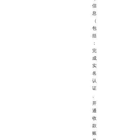
信
息
（
包
括
：
完
成
实
名
认
证
、
开
通
收
款
账