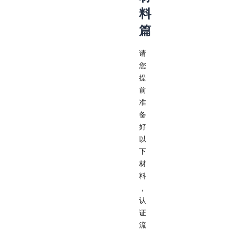
料
篇
请
您
提
前
准
备
好
以
下
材
料
，
认
证
流