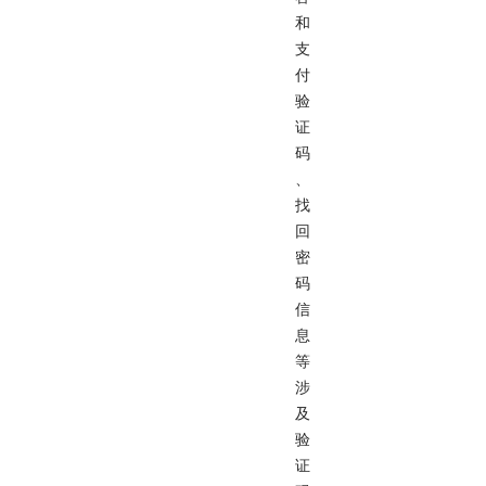
和
支
付
验
证
码
、
找
回
密
码
信
息
等
涉
及
验
证