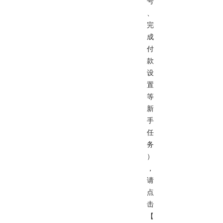
号
、
完
成
付
款
设
置
等
新
手
任
务
）
，
请
点
击
【