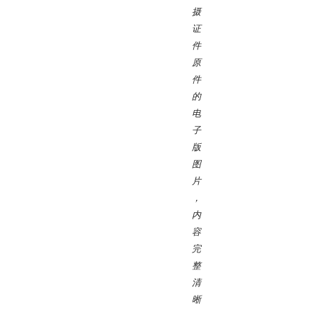
摄
证
件
原
件
的
电
子
版
图
片
，
内
容
完
整
清
晰