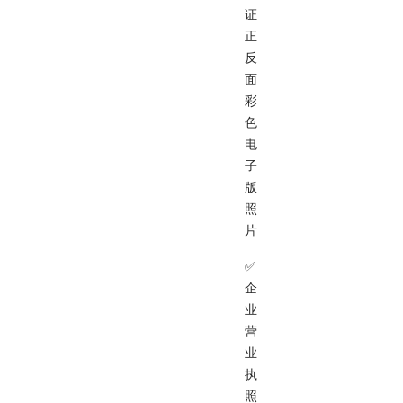
证
正
反
面
彩
色
电
子
版
照
片
✅
企
业
营
业
执
照