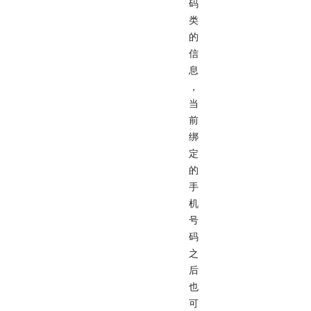
码
类
的
信
息
，
当
前
绑
定
的
手
机
号
码
之
后
也
可