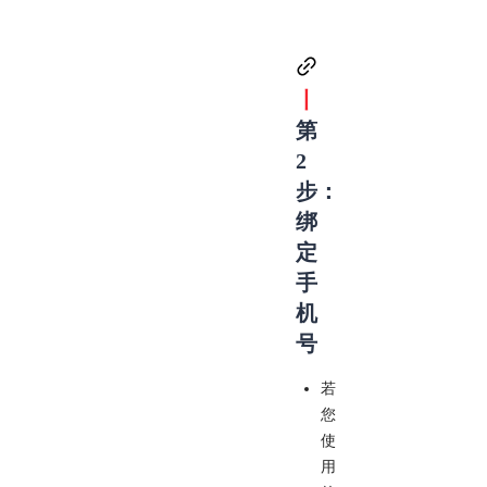
丨
第
2
步：
绑
定
手
机
号
若
您
使
用