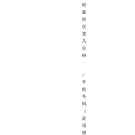
程
最
快
仅
需
几
分
钟
：
✅
手
机
号
码
（
必
须
绑