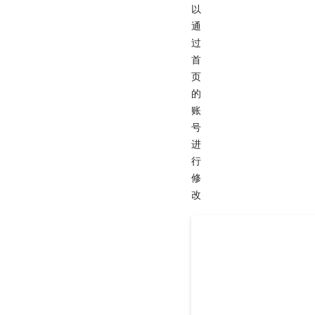
以
通
过
首
页
的
账
号
进
行
修
改