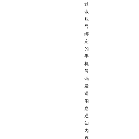
过
该
账
号
绑
定
的
手
机
号
码
发
送
消
息
通
知
内
容