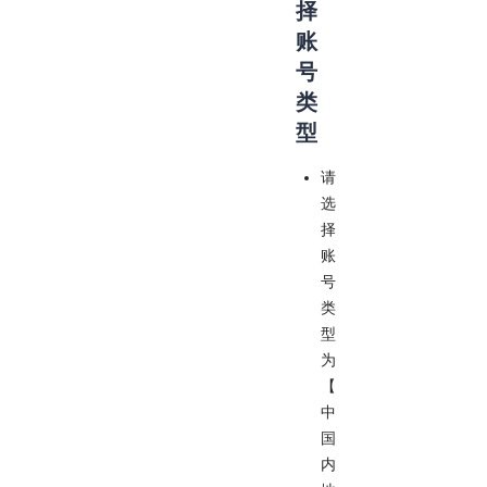
择
账
号
类
型
请
选
择
账
号
类
型
为
【
中
国
内