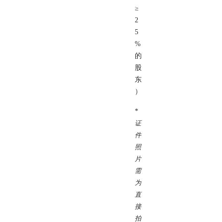
≥
2
5
%
的
股
东
）
*
证
件
照
片
需
为
直
接
拍