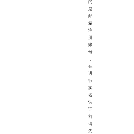
的
是
邮
箱
注
册
账
号
，
在
进
行
实
名
认
证
前
请
先