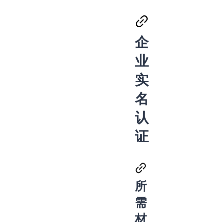
企
业
实
名
认
证
所
需
材