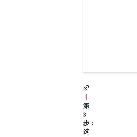
丨
第
3
步：
选