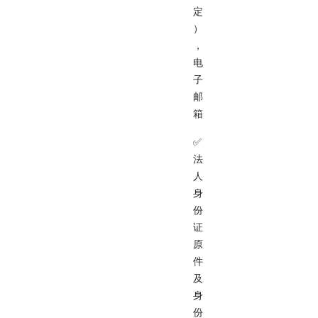
定
）
，
电
子
邮
箱
✅
法
人
身
份
证
原
件
及
身
份