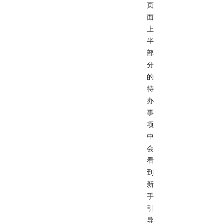
页
面
上
半
部
分
的
待
办
事
项
中
会
看
到
新
手
引
导