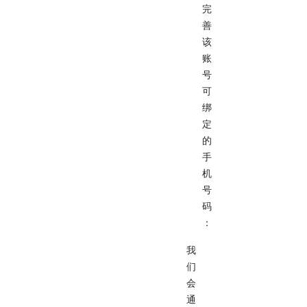
完
善
该
账
号
可
绑
定
的
手
机
号
码
：
我
们
会
通