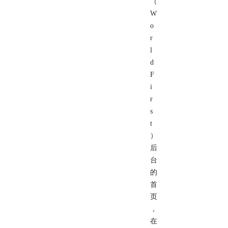
（
W
o
r
l
d
F
i
r
s
t
）
后
台
的
首
页
，
在