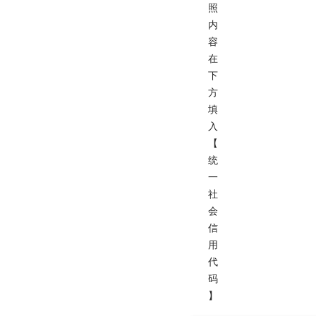
照
内
容
在
下
方
填
入
【
统
一
社
会
信
用
代
码
】