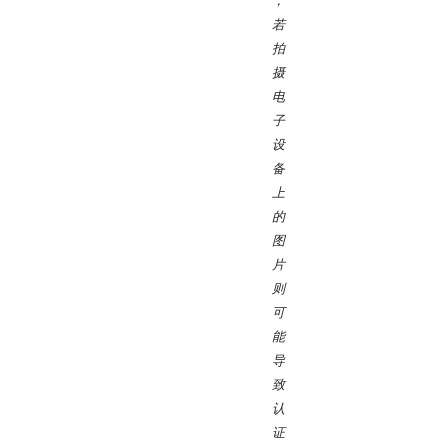
，
若
拍
摄
电
子
设
备
上
的
图
片
则
可
能
导
致
认
证