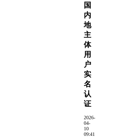
国
内
地
主
体
用
户
实
名
认
证
2026-
04-
10
09:41