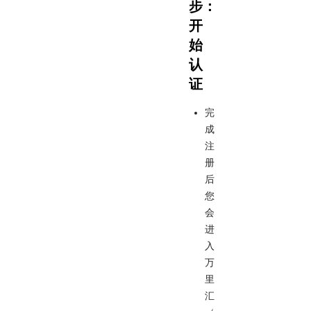
步：
开
始
认
证
完
成
注
册
后
您
会
进
入
万
里
汇