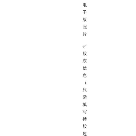
电
子
版
照
片
✅
股
东
信
息
（
只
需
填
写
持
股
超