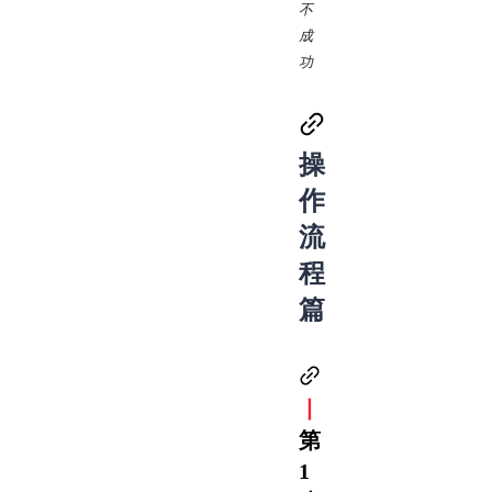
不
成
功
操
作
流
程
篇
丨
第
1