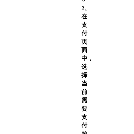
2、
在
支
付
页
面
中，
选
择
当
前
需
要
支
付
的