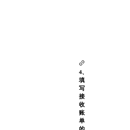
4、
填
写
接
收
账
单
的