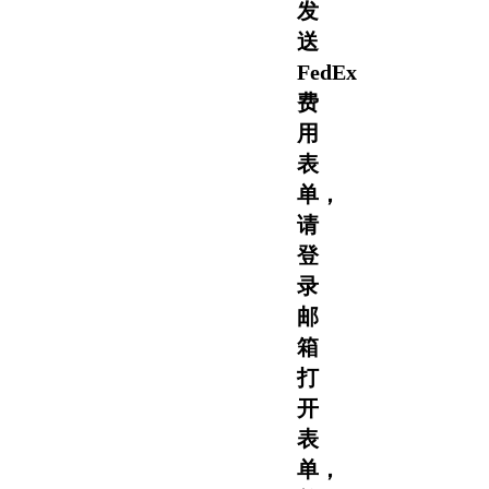
发
送
FedEx
费
用
表
单，
请
登
录
邮
箱
打
开
表
单，