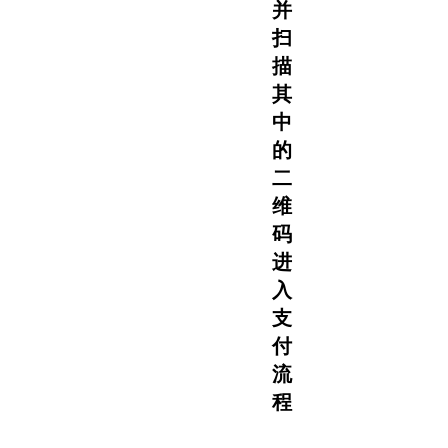
并
扫
描
其
中
的
二
维
码
进
入
支
付
流
程