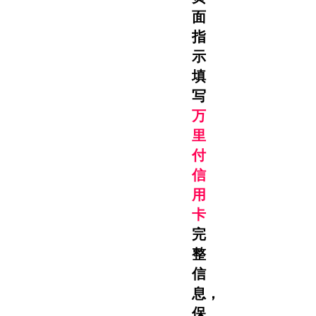
面
指
示
填
写
万
里
付
信
用
卡
完
整
信
息，
保