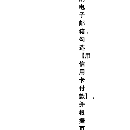
电
子
邮
箱，
勾
选
【用
信
用
卡
付
款】，
并
根
据
页