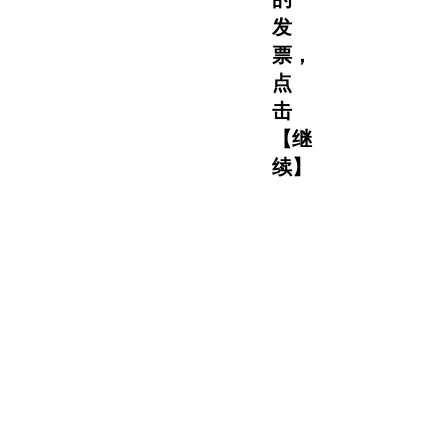
发
票，
点
击
【继
续】