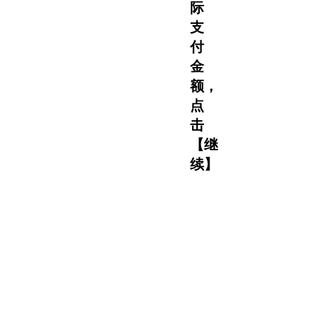
际
支
付
金
额，
点
击
【继
续】