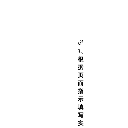
3、
根
据
页
面
指
示
填
写
实