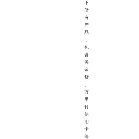
下
所
有
产
品
，
包
含
美
金
贷
、
万
里
付
信
用
卡
等