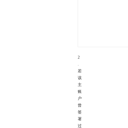
2
.
若
该
主
账
户
曾
签
署
过