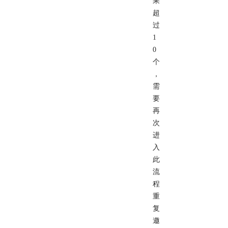
果
超
过
1
0
个
，
需
要
再
次
进
入
此
流
程
重
复
邀