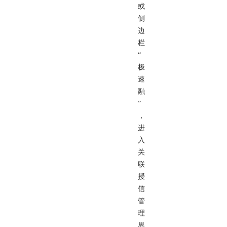
或
侧
边
栏
“
极
速
融
”
，
进
入
关
联
授
信
管
理
界