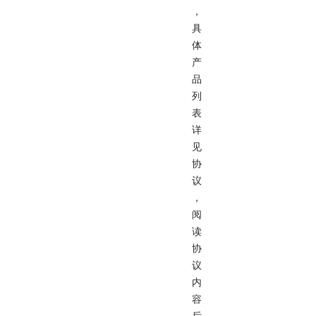
，
具
体
产
品
列
表
详
见
协
议
，
阅
读
协
议
内
容