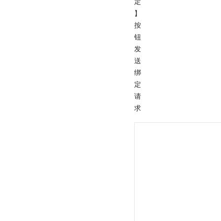
定
】
按
钮
发
送
绑
定
请
求