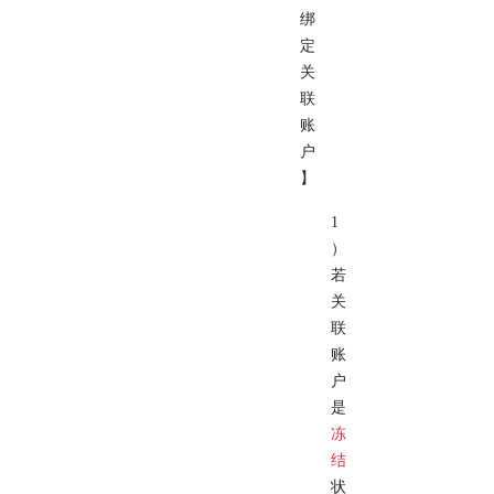
绑
定
关
联
账
户
】
1
）
若
关
联
账
户
是
冻
结
状