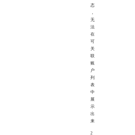
态
，
无
法
在
可
关
联
账
户
列
表
中
展
示
出
来
2