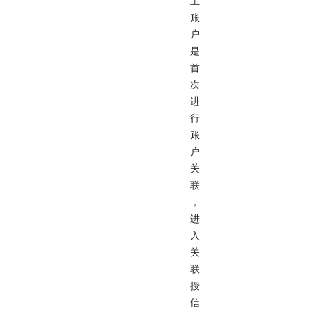
主
账
户
是
首
次
进
行
账
户
关
联
，
进
入
关
联
授
信