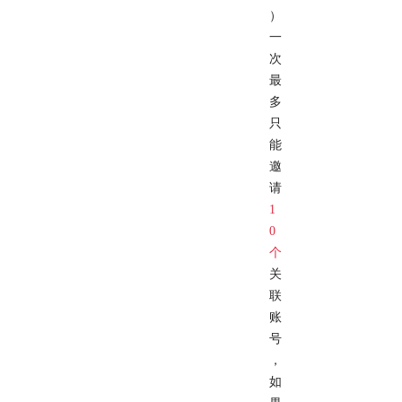
）
一
次
最
多
只
能
邀
请
1
0
个
关
联
账
号
，
如