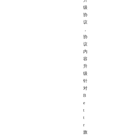
升
级
协
议
，
协
议
内
容
升
级
针
对
B
e
t
t
r
旗