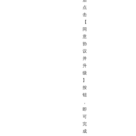
后
点
击
【
同
意
协
议
并
升
级
】
按
钮
，
即
可
完
成