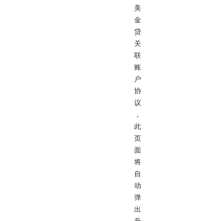
美
金
贷
关
联
账
户
协
议
，
此
页
面
将
自
动
弹
出