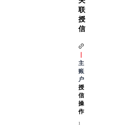
关
联
授
信
丨
主
账
户
授
信
操
作
1