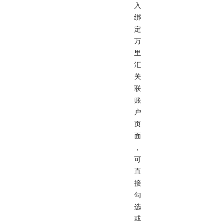
入
绑
定
万
里
汇
关
联
账
户
页
面
，
可
直
接
勾
选
或