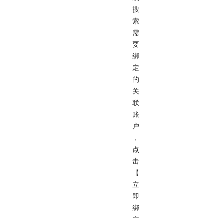
搜
索
需
要
绑
定
的
关
联
账
户
，
点
击
【
立
即
绑