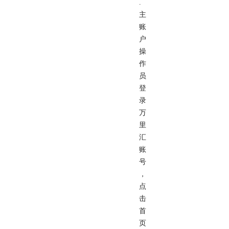
.
主
账
户
操
作
员
登
录
万
里
汇
账
号
，
点
击
首
页