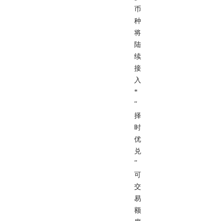
币
种
将
陆
续
接
入
*
“
择
时
优
兑
”
可
交
易
额