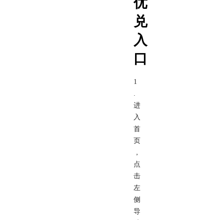
优
兑
入
口
1
.
进
入
首
页
，
点
击
左
侧
导