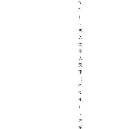
B
P
）
，
买
入
离
岸
人
民
币
（
C
N
H
）
，
更
多