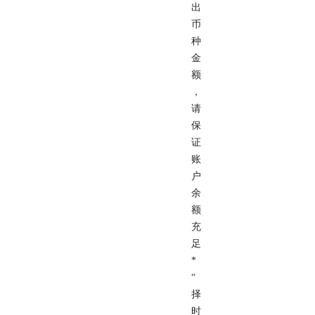
出
币
种
金
额
，
请
保
证
账
户
余
额
充
足
*
“
择
时