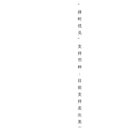
“
择
时
优
兑
”
支
持
币
种
：
目
前
支
持
卖
出
美