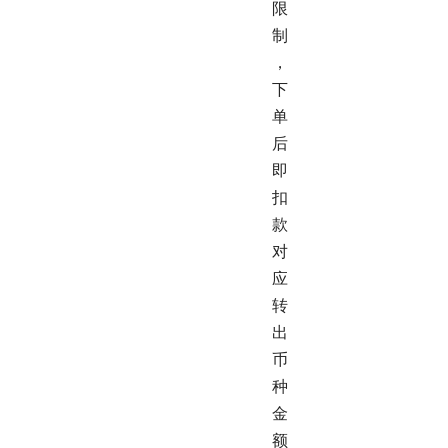
限
制
，
下
单
后
即
扣
款
对
应
转
出
币
种
金
额