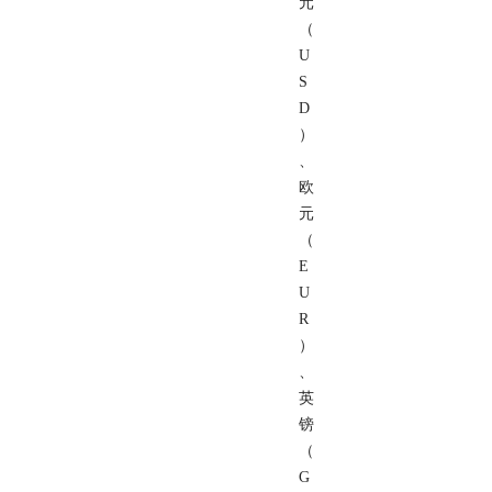
元
（
U
S
D
）
、
欧
元
（
E
U
R
）
、
英
镑
（
G