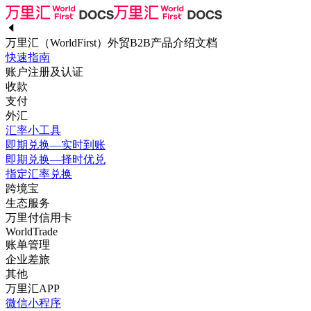
万里汇（WorldFirst）外贸B2B产品介绍文档
快速指南
账户注册及认证
收款
支付
外汇
汇率小工具
即期兑换—实时到账
即期兑换—择时优兑
指定汇率兑换
跨境宝
生态服务
万里付信用卡
WorldTrade
账单管理
企业差旅
其他
万里汇APP
微信小程序