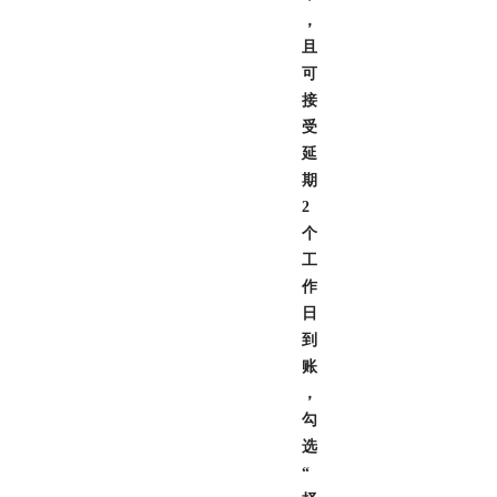
，
且
可
接
受
延
期
2
个
工
作
日
到
账
，
勾
选
“