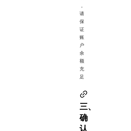
，
请
保
证
账
户
余
额
充
足
三、
确
认