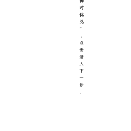
择
时
优
兑
”
，
点
击
进
入
下
一
步
。