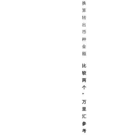
换
算
转
出
币
种
金
额
比
较
两
个
”
万
里
汇
参
考