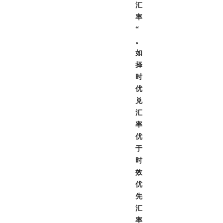
汇
率
“
。
如
择
时
优
兑
汇
率
优
于
时
效
优
先
汇
率