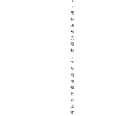
度
：
无
特
殊
额
度
限
制
，
下
单
后
即
扣
款
对
应
转