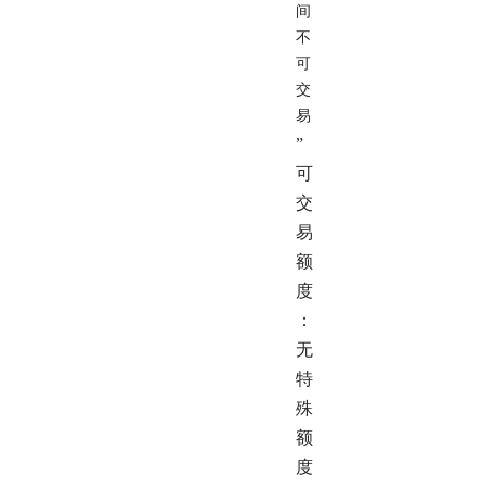
间
不
可
交
易
”
可
交
易
额
度
：
无
特
殊
额
度