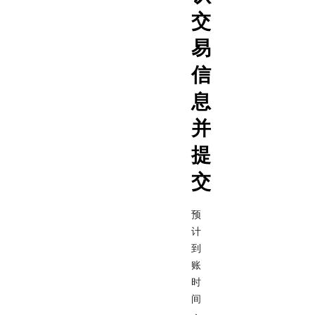
交
易
信
息
并
提
交
预
计
到
账
时
间