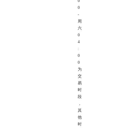
0
0
-
周
六
0
4
:
0
0
为
交
易
时
段
，
其
他
时