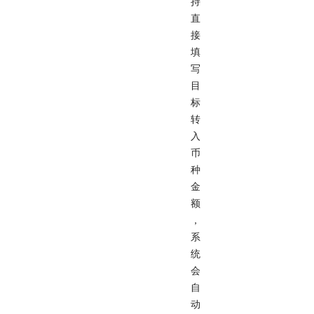
持
直
接
填
写
目
标
转
入
币
种
金
额
，
系
统
会
自
动