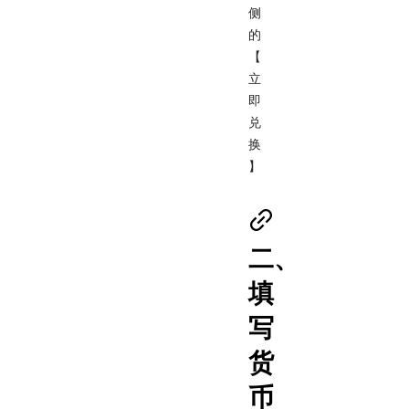
侧
的
【
立
即
兑
换
】
二、
填
写
货
币