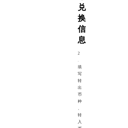
兑
换
信
息
2
.
填
写
转
出
币
种
、
转
入