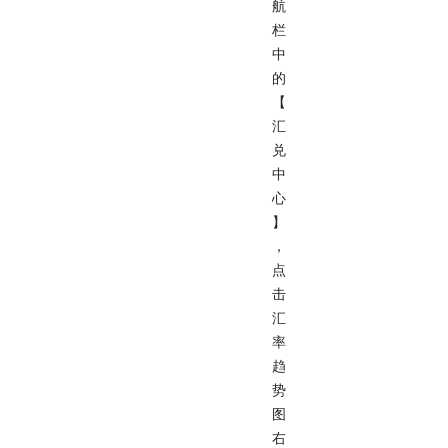
航
栏
中
的
【
汇
兑
中
心
】
，
点
击
汇
率
趋
势
图
右