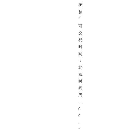
优
兑
”
可
交
易
时
间
：
北
京
时
间
周
一
0
9
: