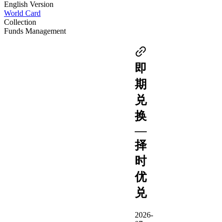
English Version
World Card
Collection
Funds Management
即
期
兑
换
—
择
时
优
兑
2026-