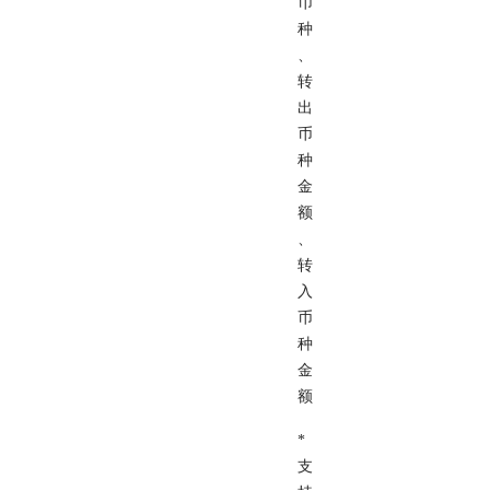
币
种
、
转
出
币
种
金
额
、
转
入
币
种
金
额
*
支