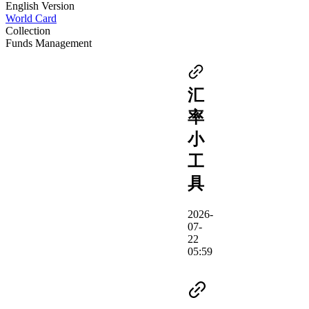
English Version
World Card
Collection
Funds Management
汇
率
小
工
具
2026-
07-
22
05:59