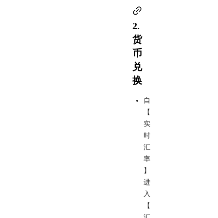
2.
货
币
兑
换
自
【
实
时
汇
率
】
进
入
【
汇