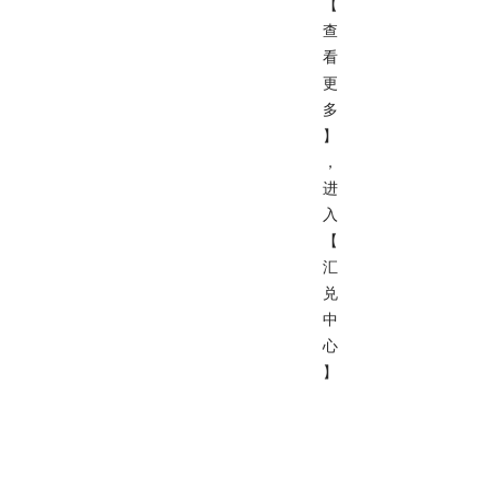
【
查
看
更
多
】
，
进
入
【
汇
兑
中
心
】