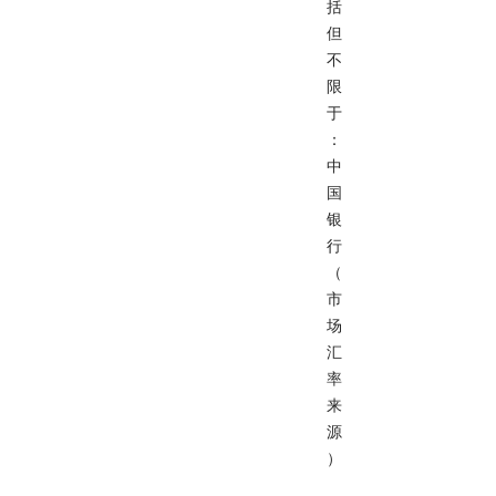
括
但
不
限
于
：
中
国
银
行
（
市
场
汇
率
来
源
）