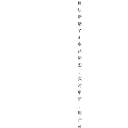
模
块
新
增
了
汇
率
趋
势
图
，
实
时
更
新
，
用
户
可