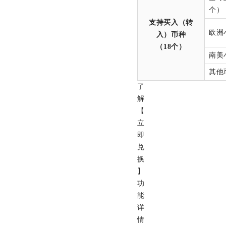
个）
支持买入（转
欧洲
入）币种
（
18
个）
南美
其他
了
解
【
立
即
兑
换
】
功
能
详
情