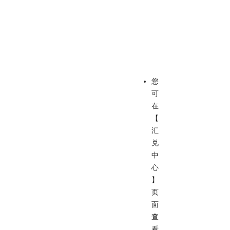
您
可
在
【
汇
兑
中
心
】
页
面
查
看