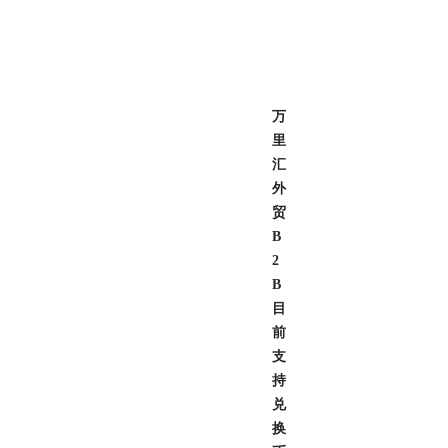
万
里
汇
外
贸
B
2
B
目
前
支
持
兑
换