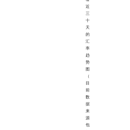
近
三
十
天
的
汇
率
趋
势
图
（
目
前
数
据
来
源
包