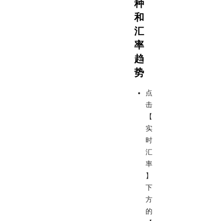
种
和
汇
率
趋
势
点
击
【
实
时
汇
率
】
下
方
的