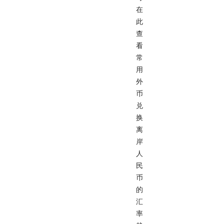
在
此
查
看
常
用
外
币
兑
换
离
岸
人
民
币
的
汇
率