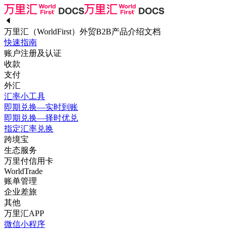
万里汇（WorldFirst）外贸B2B产品介绍文档
快速指南
账户注册及认证
收款
支付
外汇
汇率小工具
即期兑换—实时到账
即期兑换—择时优兑
指定汇率兑换
跨境宝
生态服务
万里付信用卡
WorldTrade
账单管理
企业差旅
其他
万里汇APP
微信小程序