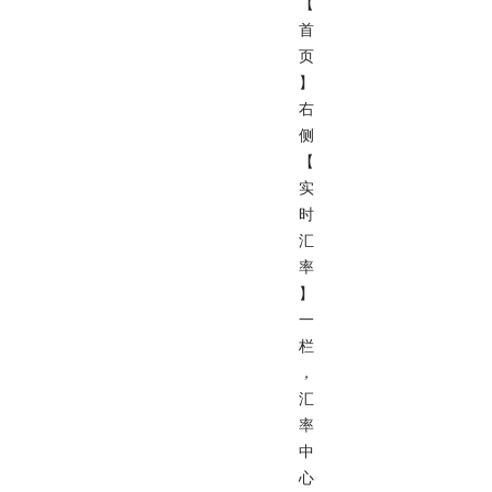
【
首
页
】
右
侧
【
实
时
汇
率
】
一
栏
，
汇
率
中
心