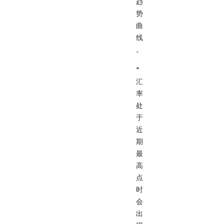
趋
势
曲
线
。
*
汇
率
处
于
近
期
最
高
点
时
会
出