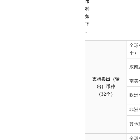
币
种
如
下
↓
全球
个）
东南
支持卖出（转
南美
出）币种
（32个）
欧洲
非洲
其他
全球