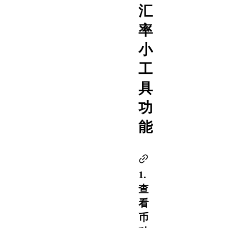
汇
率
小
工
具
功
能
1.
查
看
币