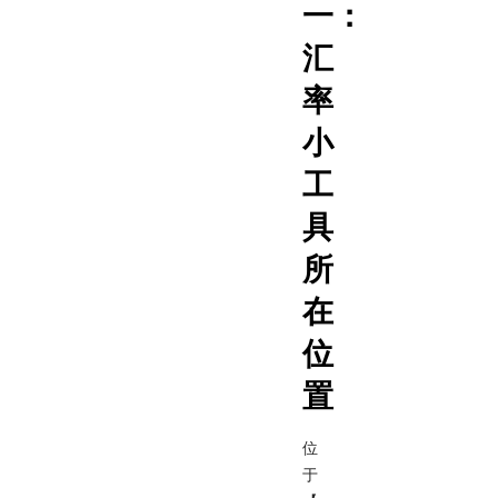
一：
汇
率
小
工
具
所
在
位
置
位
于