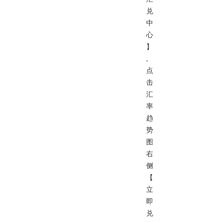
兑
中
心
】
,
点
击
汇
率
趋
势
图
右
侧
【
立
即
兑