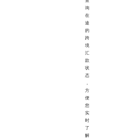
查
询
在
途
的
跨
境
汇
款
状
态
，
方
便
您
实
时
了
解