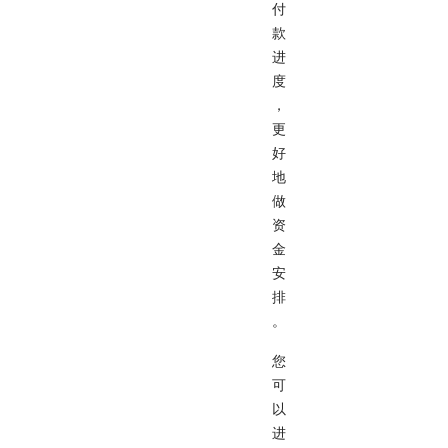
付
款
进
度
，
更
好
地
做
资
金
安
排
。
您
可
以
进