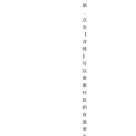
易
，
点
击
【
详
情
】
可
以
查
看
付
款
的
在
途
资