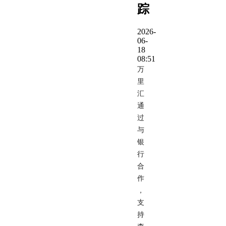
踪
2026-
06-
18
08:51
万
里
汇
通
过
与
银
行
合
作
，
支
持