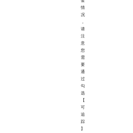
金
情
况
，
请
注
意
您
需
要
通
过
勾
选
【
可
追
踪
】