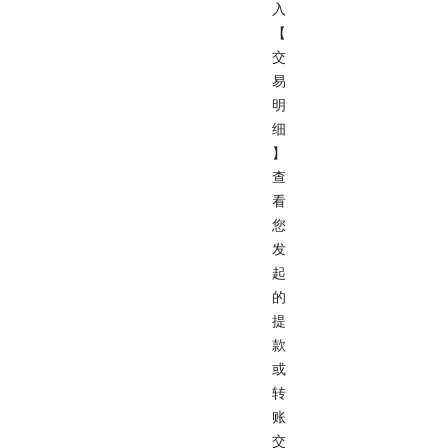
入
【
交
易
明
细
】
查
看
您
发
起
的
提
款
或
转
账
交