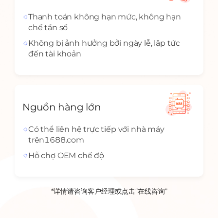
Thanh toán không hạn mức, không hạn
chế tần số
Không bị ảnh hưởng bởi ngày lễ, lập tức
đến tài khoản
Nguồn hàng lớn
Có thể liên hệ trực tiếp với nhà máy
trên1688.com
Hỗ chợ OEM chế độ
*详情请咨询客户经理或点击“在线咨询”