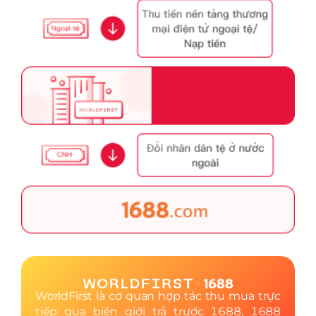
WorldFirst là cơ quan hợp tác thu mua trực
tiếp qua biên giới trả trước 1688, 1688