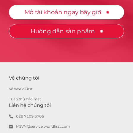
Mở tài khoản ngay bây giờ
Hướng dẫn sản phẩm
Về chúng tôi
Về WorldFirst
Tuân thủ bảo mật
Liên hệ chúng tôi
028 7109 3706
MSVN@service.worldfirst.com