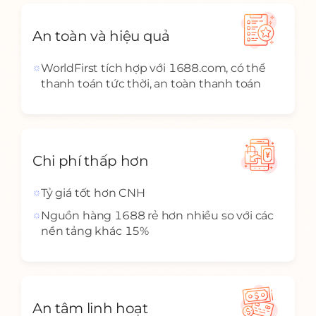
An toàn và hiệu quả
WorldFirst tích hợp với 1688.com, có thể
thanh toán tức thời, an toàn thanh toán
Chi phí thấp hơn
Tỷ giá tốt hơn CNH
Nguồn hàng 1688 rẻ hơn nhiều so với các
nền tảng khác 15%
An tâm linh hoạt