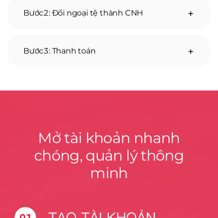
hoàn thành uỷ quyền
Bước2: Đổi ngoại tệ thành CNH
Đổi ngoại tệ trong tài khoản WorldFirst của ngài thành
CNH
Bước3: Thanh toán
Chọn trong hậu trường 1688【跨境宝】(1688 Thanh
toán xuyên biên giới/Kuajingbao/KJB) thanh toán
Mở tài khoản nhanh
chóng, quản lý thông
minh