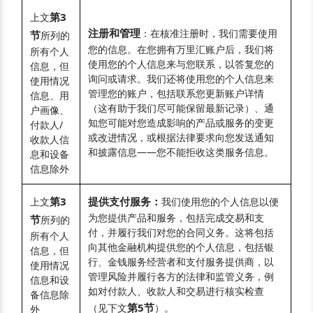
第3
上文
注册和管理
：在核准注册时，我们需要使用
节
所列的
您的信息。在您拥有万里汇账户后，我们将
所有个人
使用您的个人信息来与您联系，以答复您的
信息，但
询问或请求。我们还将使用您的个人信息来
使用情况
管理您的账户，包括联系您更新账户详情
信息、用
（这有助于我们尽可能保留最新记录）、通
户画像、
知您可能对您造成影响的产品或服务的变更
付款人/
或改进情况，或根据法律要求向您发送通知
收款人信
和披露信息——您不能拒收这类服务信息。
息和设备
信息除外
第3
提供支付服务：
上文
我们使用您的个人信息以便
为您提供产品和服务，包括完成交易和支
节
所列的
付，并履行我们对您的合同义务。这将包括
所有个人
向其他金融机构提供您的个人信息，包括银
信息，但
行、金钱服务经营者和支付服务提供商，以
使用情况
管理风险并履行各方的法律和监管义务，例
信息和设
如对付款人、收款人和交易进行核实检查
备信息除
第5节
（见下文
）。
外