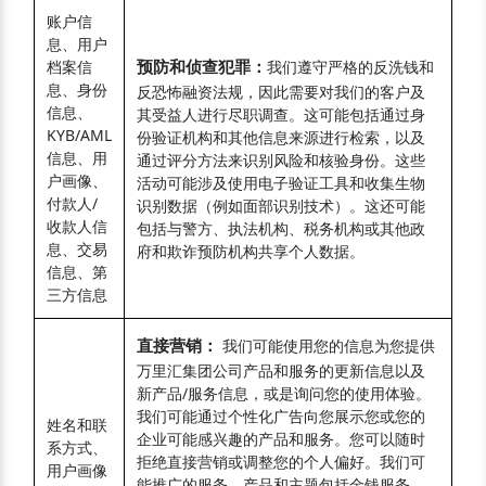
账户信
息、用户
预防和侦查犯罪：
档案信
我们遵守严格的反洗钱和
息、身份
反恐怖融资法规，因此需要对我们的客户及
信息、
其受益人进行尽职调查。这可能包括通过身
KYB/AML
份验证机构和其他信息来源进行检索，以及
信息、用
通过评分方法来识别风险和核验身份。这些
户画像、
活动可能涉及使用电子验证工具和收集生物
付款人/
识别数据（例如面部识别技术）。这还可能
收款人信
包括与警方、执法机构、税务机构或其他政
息、交易
府和欺诈预防机构共享个人数据。
信息、第
三方信息
直接营销：
我们可能使用您的信息为您提供
万里汇集团公司产品和服务的更新信息以及
新产品/服务信息，或是询问您的使用体验。
我们可能通过个性化广告向您展示您或您的
姓名和联
企业可能感兴趣的产品和服务。您可以随时
系方式、
拒绝直接营销或调整您的个人偏好。我们可
用户画像
能推广的服务、产品和主题包括金钱服务、