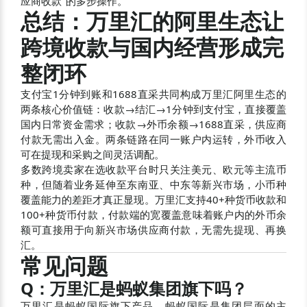
应商收款"的多步操作。
总结：万里汇的阿里生态让
跨境收款与国内经营形成完
整闭环
支付宝1分钟到账和1688直采共同构成万里汇阿里生态的
两条核心价值链：收款→结汇→1分钟到支付宝，直接覆盖
国内日常资金需求；收款→外币余额→1688直采，供应商
付款无需出入金。两条链路在同一账户内运转，外币收入
可在提现和采购之间灵活调配。
多数跨境卖家在选收款平台时只关注美元、欧元等主流币
种，但随着业务延伸至东南亚、中东等新兴市场，小币种
覆盖能力的差距才真正显现。万里汇支持40+种货币收款和
100+种货币付款，付款端的宽覆盖意味着账户内的外币余
额可直接用于向新兴市场供应商付款，无需先提现、再换
汇。
常见问题
Q：万里汇是蚂蚁集团旗下吗？
万里汇是蚂蚁国际旗下产品。蚂蚁国际是集团层面的主