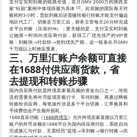
支付宝实时到账的链路价值，在月GMV 2000万的陕西卖
[
2
]
家"钰姐"案例中体现得最为具体
。此前她的团队每天对
账耗时3小时，货款到账后还需辗转银行转账才能支付偏远
地区代工厂。切换至万里汇后，财务主管每天20分钟完成
全平台对账（压缩85%）；更关键的是，支付宝实时到账
让她第一时间向供应商付款，获得工厂优先排产的VIP资
格：到账快→付款快→抢到优先产能，这一链条在月GMV
千万级以上时效应显著。
三、万里汇账户余额可直接
在1688付供应商货款，省
去提现和转账步骤
国内供应商付款是跨境卖家最高频的资金出口之一，传统
流程需要先将外币提现至银行卡、等待到账、再通过网银
转账给供应商，每笔操作涉及多个平台切换，汇率换算和
手续费也会产生额外损耗。
1688直采功能（
1688跨境宝
）允许跨境卖家直接以万里汇
账户的外币余额在1688平台为国内供应商付款，系统自动
完成换汇与付款，无需经历"提现→等到账→银行转账→供