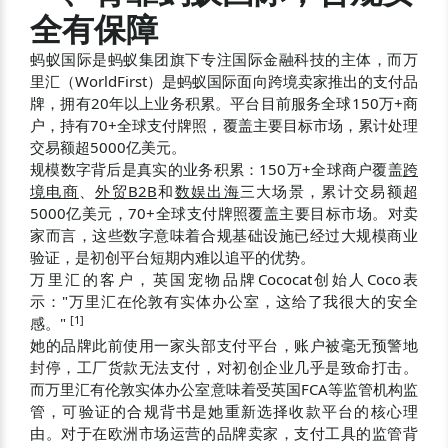
全有保障
蚂蚁国际是蚂蚁集团旗下专注国际金融科技的主体，而万
里汇（WorldFirst）是蚂蚁国际面向跨境卖家推出的支付品
牌，拥有20年以上业务积累。平台目前服务全球150万+商
户，持有70+全球支付牌照，覆盖主要目标市场，累计处理
交易额超5000亿美元。
规模数字背后是真实的业务积累：150万+全球商户覆盖
跨
境电商
、
外贸B2B
和
数娱出海
三大场景，累计交易额超
5000亿美元，70+全球支付牌照覆盖主要目标市场。对卖
家而言，这些数字意味着合规基础设施已经过大规模商业
验证，是初创平台短期内难以追平的优势。
万里汇的客户，英国宠物品牌Cococat创始人Coco表
示："万里汇在伦敦有实体办公室，这给了我很大的安全
[
1
]
感。"
她的品牌此前使用一家头部支付平台，账户被毫无预警地
封停，工厂货款无法支付，对初创企业几乎是致命打击。
而万里汇有伦敦实体办公室意味着受英国FCA等监管机构监
管，可验证的合规背书是她重新选择收款平台的核心理
由。对于在欧洲市场运营的品牌卖家，支付工具的监管背