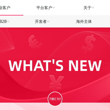
业客户
平台客户
关于
B2B
开发者
海外主体
生态
产品指南
产品指南
产品
款
款
款
汇兑服务
汇兑服务
广告营销
推荐有礼
常见问题
常见
款
款
信用卡
信贷融资
WorldTrade
物流供应链
刷卡返现
合作招募
合作
信用卡
信用卡
全球远航
营销福利
营销