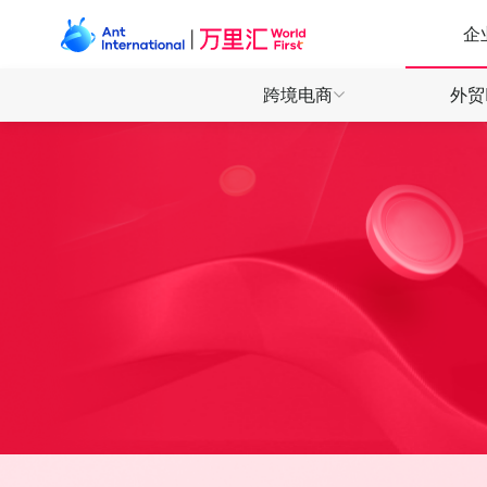
企
跨境电商
外贸
产品
产品
产品
全球收
全球收
全球收
全球付
全球付
万里付
万里付
万里付
全球电商 一站收付
外贸收款 安心快省
数娱出海 高效敏捷
直连130+电商平台，轻松拓展全球商机
全球多币种收款账户，开启本地收付体验
为数娱开发者提供全场景收付解决方案