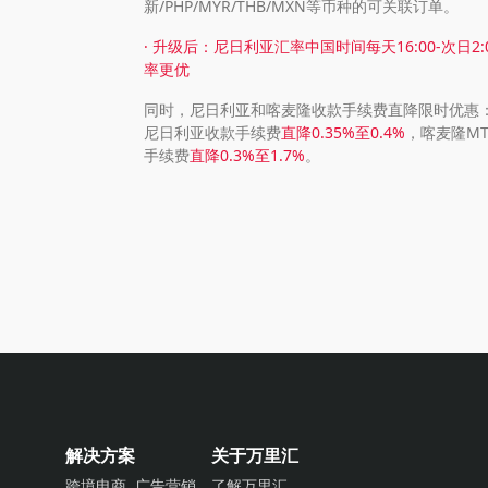
新/PHP/MYR/THB/MXN等币种的可关联订单。
· 升级后：尼日利亚汇率中国时间每天16:00-次日2:
率更优
同时，尼日利亚和喀麦隆收款手续费直降限时优惠
尼日利亚收款手续费
直降0.35%至0.4%
，喀麦隆M
手续费
直降0.3%至1.7%
。
解决方案
关于万里汇
跨境电商
广告营销
了解万里汇