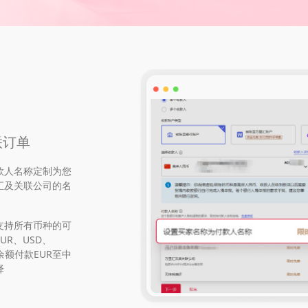
联订单
款人名称定制为您
汇及关联公司的名
支持所有币种的可
R、USD、
余额付款EUR至中
择