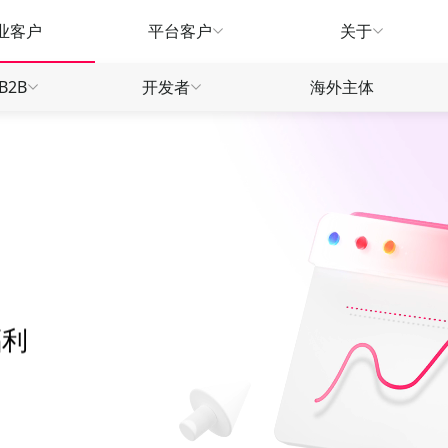
业客户
平台客户
关于
B2B
开发者
海外主体
生态
产品指南
产品指南
产品
款
款
款
汇兑服务
汇兑服务
广告营销
推荐有礼
常见问题
常见
款
款
信用卡
信贷融资
WorldTrade
物流供应链
刷卡返现
合作招募
合作
信用卡
信用卡
全球远航
营销福利
营销
福利