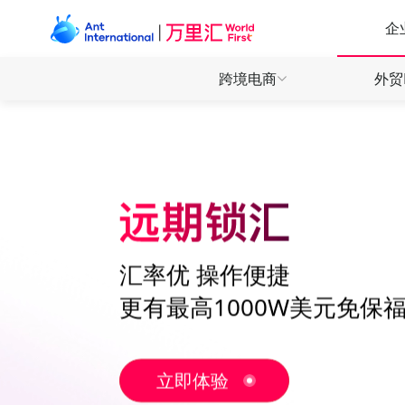
企
跨境电商
外贸
产品
产品
产品
全球收
全球收
全球收
全球付
全球付
万里付
万里付
万里付
汇率优 操作便捷
全球电商 一站收付
外贸收款 安心快省
数娱出海 高效敏捷
更有最高1000W美元免保
直连130+电商平台，轻松拓展全球商机
全球多币种收款账户，开启本地收付体验
为数娱开发者提供全场景收付解决方案
立即体验