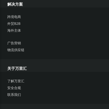
5.2 所有优惠券将在规定的有效期后失效，任何未使用的免费额
解决方案
度不得退还或兑换现金。
5.3 除非另有说明，否则所有优惠券不能与其他折扣或促销同时
跨境电商
使用。
外贸B2B
5.4 通过此活动页面的报名/注册意味着您同意我们通过电子邮
海外主体
件，短信等向您发送有关产品，服务和营销折扣的通知。
5.5 在领取和使用优惠及活动抽奖券的过程中，如出现违规行
广告营销
为，主办方有权取消用户的奖品使用资格，并有权采取撤销违
物流供应链
规交易，必要时追究法律责任。如您在约定期限内未提交所需
信息，则视为放弃本次活动奖品。
5.6 在法律允许的范围内，万里汇有权随时更改或调整活动条
关于万里汇
款，或暂停或取消活动，对任何客户均不承担任何责任。相关
更改或调整将在活动页面上发布或以适当方式通知客户。
了解万里汇
5.7 活动参与者需要承担参加本次活动可能产生的全部费用 (不
安全合规
包括因符合活动条件而获得的奖励)。
联系我们
5.8 所有商标、标志和品牌名称均为其各自所有者的财产。
5.9 万里汇（WorldFirst）外贸B2B账号是指万里汇（WorldFir