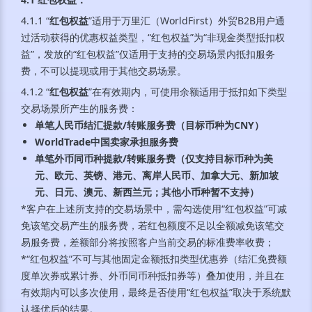
4.1.1 “
红包权益
”适用于万里汇（WorldFirst）外贸B2B用户通
过活动获得的优惠权益类型，“红包权益”为“非现金类型抵扣权
益”，发放的“红包权益”仅适用于支持的交易场景内抵扣服务
费，不可以提现或用于其他交易场景。
4.1.2 “
红包权益
”在有效期内，可使用余额适用于抵扣如下类型
交易场景所产生的服务费：
单笔人民币结汇提款/转账服务费（目标币种为CNY）
WorldTrade中国卖家承担服务费
单笔外币同币种提款/转账服务费（仅支持目标币种为美
元、欧元、英镑、港元、离岸人民币、加拿大元、新加坡
元、日元、澳元、新西兰元；其他小币种暂不支持）
*客户在上述所支持的交易场景中，需勾选使用“红包权益”可减
免该笔交易产生的服务费，若红包额度不足以全额减免该笔交
易服务费，差额部分将按照客户当前交易的标准费率收费；
*“红包权益”不可与其他固定金额抵扣类型优惠券（结汇免费额
度单次券或累计券、外币同币种抵扣券等）叠加使用，并且在
有效期内可以多次使用，最终是否使用“红包权益”取决于系统默
认择优后的结果。