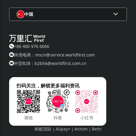
st）在中国大陆注册的企业提供的账户服务，账户服务由World
First (Singapore) Merchant Services Pte. Ltd.提供，更多相
中国
关信息，
请参阅条款和条件（T&Cs）
5.10 本条款与条件包括两种语言：中文和英文。如有任何不一
致之处，一概以英文版本为准。中文译本仅供参考，不具有任
何法律效力。
+86 400 976 6666
5.11 本活动的条款和条件应受新加坡法律管辖并根据新加坡法
跨境电商：mscn@service.worldfirst.com
律解释。由本活动引起的或与本活动有关的任何争议应提交给
外贸B2B：b2bhk@worldfirst.com.cn
新加坡国际仲裁中心 (“SIAC”) 在新加坡进行仲裁，并依照当前
有效的仲裁规则最终解决，这些规则被视为被引用并纳入本条
款。
扫码关注，解锁更多福利资讯
5.12 如果您对本活动有任何疑问，请致电4009766666通过万
里汇官方客户服务热线与我们联系。(周一 - 周日，8:00 - 23:0
0，北京时间）
蚂蚁国际
Alipay+
Antom
Bettr