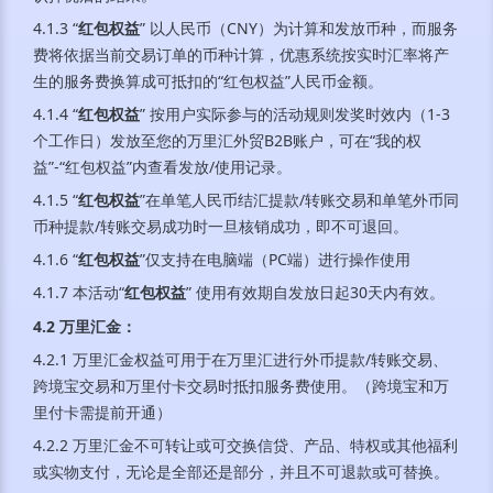
4.1.3 “
红包权益
” 以人民币（CNY）为计算和发放币种，而服务
费将依据当前交易订单的币种计算，优惠系统按实时汇率将产
生的服务费换算成可抵扣的“红包权益”人民币金额。
4.1.4 “
红包权益
” 按用户实际参与的活动规则发奖时效内（1-3
个工作日）发放至您的万里汇外贸B2B账户，可在“我的权
益”-“红包权益”内查看发放/使用记录。
4.1.5 “
红包权益
”在单笔人民币结汇提款/转账交易和单笔外币同
币种提款/转账交易成功时一旦核销成功，即不可退回。
4.1.6 “
红包权益
”仅支持在电脑端（PC端）进行操作使用
4.1.7 本活动“
红包权益
” 使用有效期自发放日起30天内有效。
4.2 万里汇金
：
4.2.1 万里汇金权益可用于在万里汇进行外币提款/转账交易、
跨境宝交易和万里付卡交易时抵扣服务费使用。（跨境宝和万
里付卡需提前开通）
4.2.2 万里汇金不可转让或可交换信贷、产品、特权或其他福利
或实物支付，无论是全部还是部分，并且不可退款或可替换。