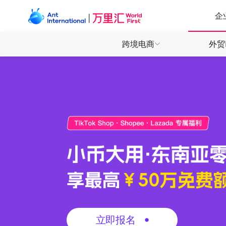
企
跨境电商
外贸
产品
产品
产品
全球收
全球收
全球收
全球付
全球付
万里付
万里付
万里付
全球电商 一站收付
外贸收款 安心快省
数娱出海 高效敏捷
直连130+电商平台，轻松拓展全球商机
全球多币种收款账户，开启本地收付体验
为数娱开发者提供全场景收付解决方案
立即报名