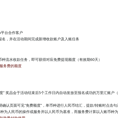
zada平台合作客户
报名，并在活动期间完成新增收款账户及入账任务
币种流水收款任务，即可获得对应免费提现额度（有效期60天）
账服务费的额度
度” 奖品会于活动结束后5个工作日内自动发放至报名成功的万里汇账户
交易确认页面可见“免费额度”，单币种进行人民币结汇，提款/转账时点击
标币种为人民币的操作或服务并以人民币为基准，而服务费计算以入账币种
端与批量付款使用