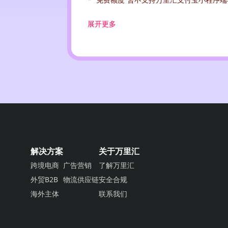
展开更多
其他规则
：
1
.
在法律许可范围内，万里汇有权根据活动
的方式发出通知。
2
.
参与者需要自行承担因参与本次活动的所
3
.
在活动开始至活动发奖日期间，参与活动
状态则不具备活动发奖资格），否则视作
4
.
对于通过滥用、非正常或者违法手段而产
为合适的处理办法。万里汇保留追究相关
5
.
本次活动的条款与细则受中国香港特别行
解决方案
关于万里汇
际仲裁中心根据该中心仲裁规则在中国香
跨境电商
广告营销
了解万里汇
外贸B2B
物流供应链
安全合规
* 如果您对本优惠有任何疑问，请致电客服热线：
海外主体
联系我们