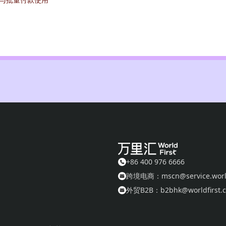
的实际举办情况对活动细则与条款进行变更或调整、暂停或取消本活动，
有费用、支出（不包括符合活动条件获得的活动奖励）等。
的万里汇账户应保持正常状态（若解绑万里汇账号收款，解绑或未绑定店
自动放弃相关活动奖品，且不得向万里汇索赔或追究万里汇的任何法律责
生的非正常注册、交易、提现和其它行为，万里汇有权拒绝相关人员和机
人员和机构法律责任的权利，一切后果均由相关责任人员和机构自行承担
政区（以下简称“中国香港”）的法律管辖并根据其解释，而不考虑其法律
港仲裁。
+86 400 976 6666
跨境电商：mscn@service.world
+86 400 976 6666 或联系您的客服或者客户经理。
外贸B2B：b2bhk@worldfirst.c