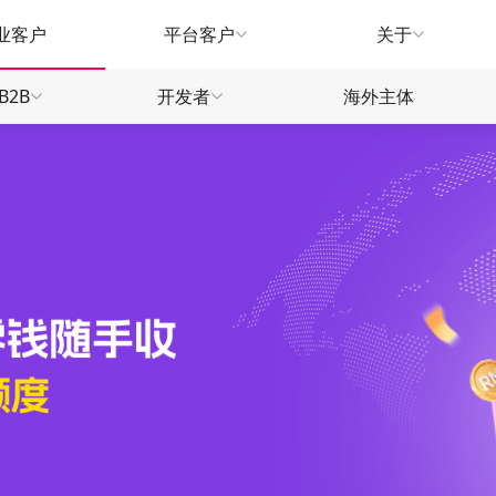
业客户
平台客户
关于
B2B
开发者
海外主体
生态
产品指南
产品指南
产品
款
款
款
汇兑服务
汇兑服务
广告营销
推荐有礼
常见问题
常见
款
款
信用卡
信贷融资
WorldTrade
物流供应链
刷卡返现
合作招募
合作
信用卡
信用卡
全球远航
营销福利
营销