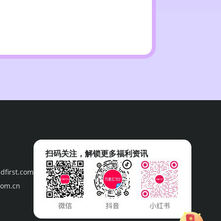
相关变动或调整将公布在活动页面上或以合适
铺管家，账户处于冻结，注销，审核，等异常
任。
构享用本促销活动，并有权自主采取万里汇认
。
冲突原则。双方约定如有争议提交中国香港国
扫码关注，解锁更多福利资讯
first.com
om.cn