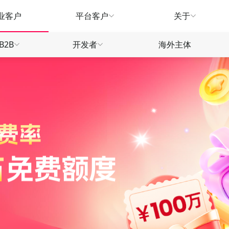
业客户
平台客户
关于
B2B
开发者
海外主体
生态
产品指南
产品指南
产品
款
款
款
汇兑服务
汇兑服务
广告营销
推荐有礼
常见问题
常见
款
款
信用卡
信贷融资
WorldTrade
物流供应链
刷卡返现
合作招募
合作
信用卡
信用卡
全球远航
营销福利
营销