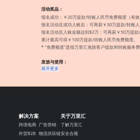
活动奖品：
报名成功：￥20万提款/转账人民币免费额度（有效
报名活动且成功入账后：可再获￥30万提款/转账
报名活动且入账金额达到$2万：可再获￥50万提款/
累计最高可得￥100万提款/转账人民币免费额度。
* “免费额度”是指万里汇免除客户提款和转账服务
发放与使用：
展开更多
解决方案
关于万里汇
跨境电商
广告营销
了解万里汇
外贸B2B
物流供应链
安全合规