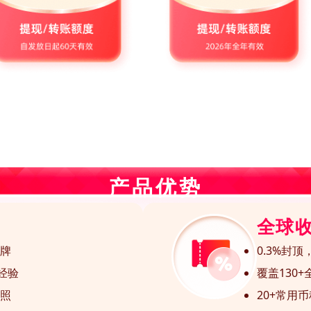
产品优势
全球
牌
0.3%封顶
经验
覆盖130
照
20+常用