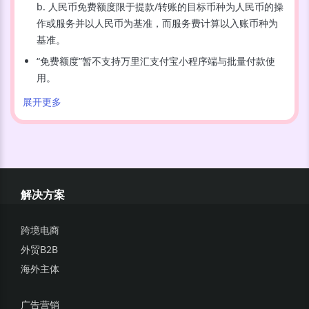
b. 人民币免费额度限于提款/转账的目标币种为人民币的操
作或服务并以人民币为基准，而服务费计算以入账币种为
基准。
“免费额度”暂不支持万里汇支付宝小程序端与批量付款使
用。
展开更多
其他说明
：
1
.
在法律许可范围内，万里汇有权根据活动的实际举办情况对
活动细则与条款进行变更或调整、暂停或取消本活动，相关变
动或调整将公布在活动页面上或以合适的方式发出通知。
解决方案
2
.
参与者需要自行承担因参与本次活动的所有费用、支出（不
包括符合活动条件获得的活动奖励）等。
跨境电商
3
.
在活动开始至活动发奖日期间，参与活动的万里汇账户应保
外贸B2B
持正常状态（若解绑万里汇账号收款，解绑或未绑定店铺管
海外主体
家，账户处于冻结，注销，审核，等异常状态则不具备活动发
奖资格），否则视作自动放弃相关活动奖品，且不得向万里汇
广告营销