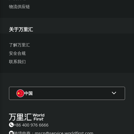
索赔或追究万里汇的任何法律责任。
物流供应链
4
.
对于通过滥用、非正常或者违法手段而产生的非正常注册、
交易、提现和其它行为，万里汇有权拒绝相关人员和机构享用
本促销活动，并有权自主采取万里汇认为合适的处理办法。万
关于万里汇
里汇保留追究相关人员和机构法律责任的权利，一切后果均由
相关责任人员和机构自行承担。
了解万里汇
5
.
本次活动的条款与细则受中国香港特别行政区（以下简
安全合规
称“中国香港”）的法律管辖并根据其解释，而不考虑其法律冲
联系我们
突原则。双方约定如有争议提交中国香港国际仲裁中心根据该
中心仲裁规则在中国香港仲裁。
6
.
任何对Lazada服务的使用，均应受 Lazada 不时修订的独立
条款及条件约束。参与者在使用Lazada服务前，应仔细阅读
并同意 Lazada 适用的相关条款及条件。
中国
* 如对于本活动有任何疑问，请咨询万里汇官方客服热线（40
0-9766-666）
+86 400 976 6666
跨境电商：mscn@service.worldfirst.com