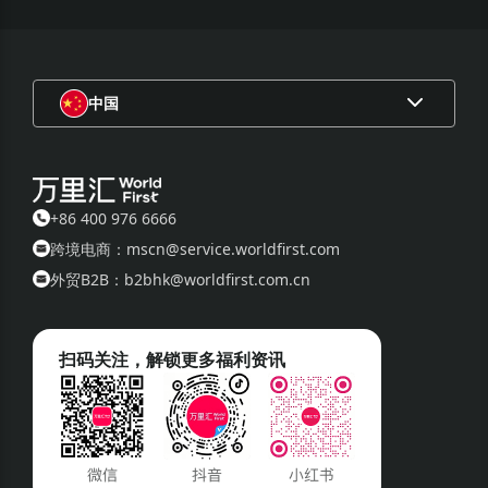
6.
参与者需要自行承担因参与本次活动的所有费用、支出（不
包括符合活动条件获得的活动奖励）等。
7.
在活动开始至活动发奖日期间，参与活动的万里汇账户应保
持正常状态（若解绑万里汇账号收款，解绑或未绑定店铺管
中国
家，账户处于冻结，注销，审核，等异常状态则不具备活动发
奖资格），否则视作自动放弃相关活动奖品，且不得向万里汇
索赔或追究万里汇的任何法律责任。
8.
如对于本活动有任何疑问，请咨询官方客服热线（+86 400-9
+86 400 976 6666
766-666）。
跨境电商：mscn@service.worldfirst.com
外贸B2B：b2bhk@worldfirst.com.cn
扫码关注，解锁更多福利资讯