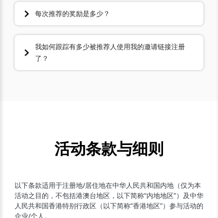
您的被推荐人达成入账条件，奖励会在下一个自然月15日以
人民币形式汇入您万里汇绑定的同名个人支付宝账号（如遇
每次推荐的奖励是多少？
法定节假日将会顺延至下一个工作日）。
例如，您的被推荐人在6月5日累计有100美元的入账，那么
每一次成功推荐奖励1000元人民币。
您将在7月15日收到1000元人民币的奖励。
我如何跟踪有多少被推荐人使用我的邀请链接注册
了？
您可以在您的邀请页面上查看您已成功推荐的数量。
只有使用您的专属链接注册的推荐才会被计入有效，所以请
确保您的被推荐人使用您的邀请链接注册！
活动条款与细则
以下条款适用于注册地/居住地在中华人民共和国内地（仅为本
活动之目的，不包括港澳台地区，以下简称“内地地区”）及中华
人民共和国香港特别行政区（以下简称“香港地区”）参与活动的
企业/个人。