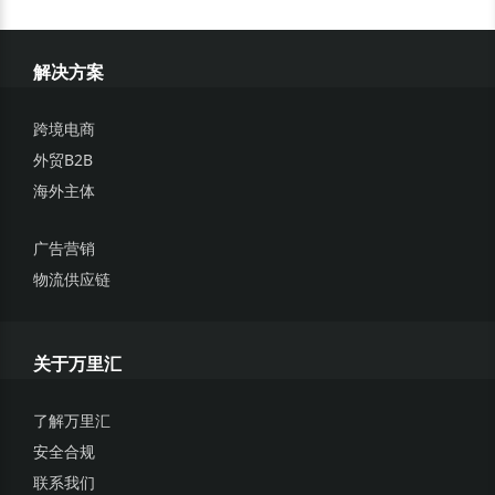
1.
在法律法规允许的范围内，万里汇（WorldFirst）对此次活
动（包括条款与细则以及奖励）有最终解释权和决定权。
解决方案
2.
在法律许可范围内，万里汇（WorldFirst）有权根据活动的
实际举办情况对活动细则与条款进行变更或调整、暂停或取消
跨境电商
本活动，相关变动或调整将公布在活动页面上或以合适的方式
外贸B2B
公开发出通知。
海外主体
3.
定义说明：“工作日”指中华人民共和国法定工作日（即非双休
日或法定节假日的日子）。
广告营销
4.
如本次活动参与者违反本细则与条款、对本次活动的内容或
物流供应链
相关信息进行歪曲或有任何不当使用、违反任何适用法律法
规、对本活动任何条款有欺诈或者滥用行为等，万里汇（Worl
dFirst）有权应情况取消推荐人以及被推荐人参与本次活动及获
得奖励（如有）的资格而不作任何赔偿。
关于万里汇
5.
本次活动的条款与细则受中国香港特别行政区（以下简称“中
国香港”）的法律管辖并根据其解释，而不考虑其法律冲突原
了解万里汇
则。双方约定如有争议提交中国香港国际仲裁中心根据该中心
安全合规
仲裁规则在中国香港仲裁。
联系我们