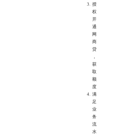
授
权
开
通
网
商
贷
，
获
取
额
度
满
足
业
务
流
水
，