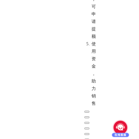
可
申
请
提
额
使
用
资
金
，
助
力
销
售