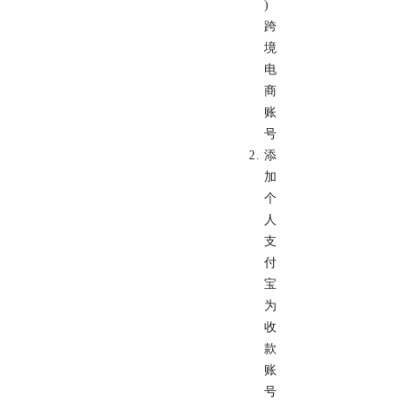
)
跨
境
电
商
账
号
添
加
个
人
支
付
宝
为
收
款
账
号