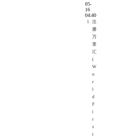
05-
16
04:40
注
册
万
里
汇
(
W
o
r
l
d
F
i
r
s
t