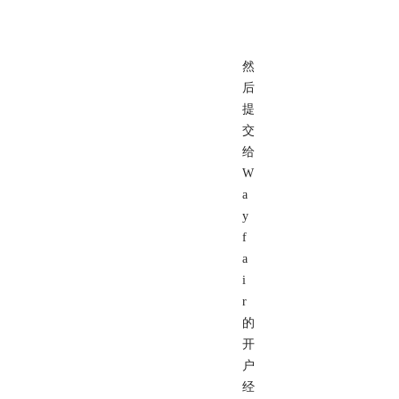
然
后
提
交
给
W
a
y
f
a
i
r
的
开
户
经