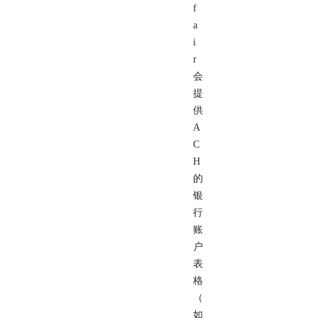
f
a
i
r
会
提
供
A
C
H
的
银
行
账
户
表
格
（
如