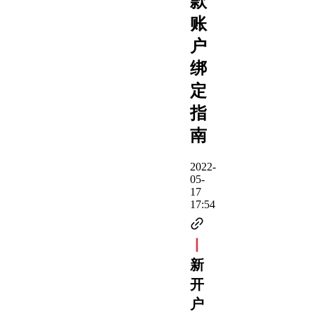
款
账
户
绑
定
指
南
2022-
05-
17
17:54
丨
新
开
户