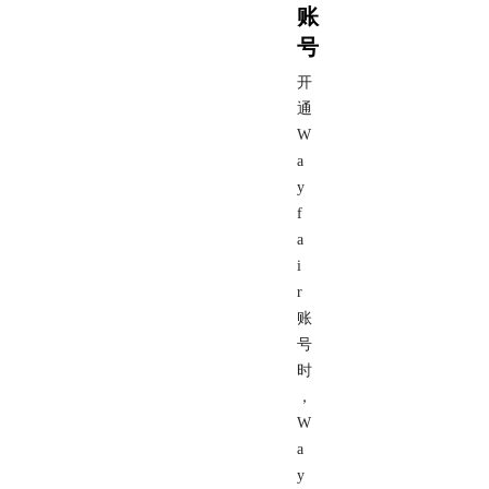
账
号
开
通
W
a
y
f
a
i
r
账
号
时
，
W
a
y