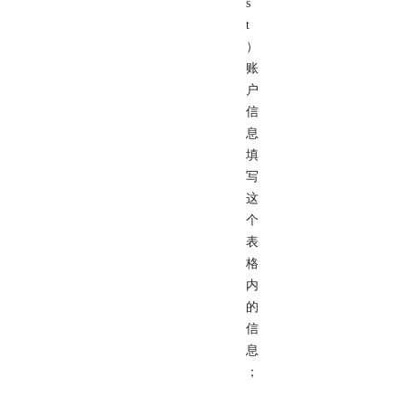
s
t
）
账
户
信
息
填
写
这
个
表
格
内
的
信
息
；