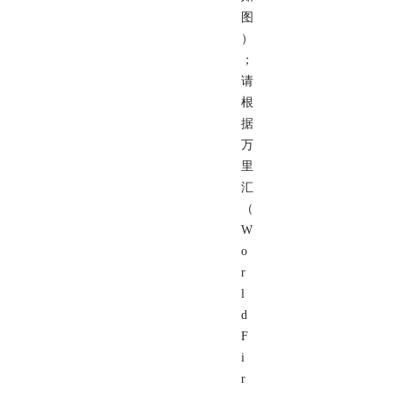
图
）
；
请
根
据
万
里
汇
（
W
o
r
l
d
F
i
r