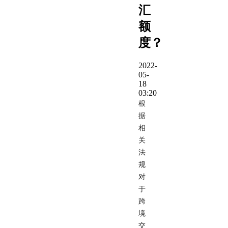
汇
额
度？
2022-
05-
18
03:20
根
据
相
关
法
规
对
于
跨
境
交