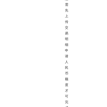
需
先
上
传
交
易
明
细
申
请
人
民
币
额
度
才
可
完