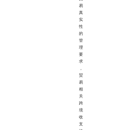
易
真
实
性
的
管
理
要
求
，
贸
易
相
关
跨
境
收
支