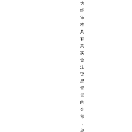
为
经
审
核
具
有
真
实
合
法
贸
易
背
景
的
金
额
，
您