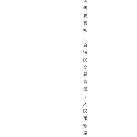
均
需
要
真
实
、
合
法
的
交
易
背
景
，
人
民
币
额
度