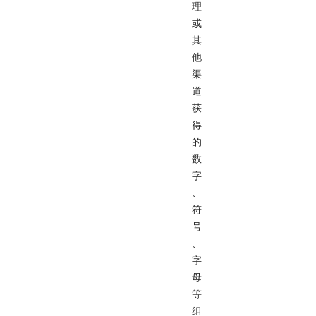
理
或
其
他
渠
道
获
得
的
数
字
、
符
号
、
字
母
等
组