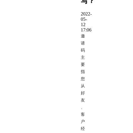
写？
2022-
05-
12
17:06
邀
请
码
主
要
指
您
从
好
友
、
客
户
经