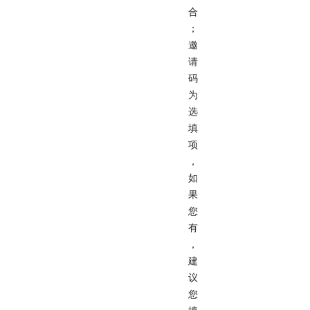
合
；
邀
请
码
为
选
填
项
，
如
果
您
有
，
建
议
您