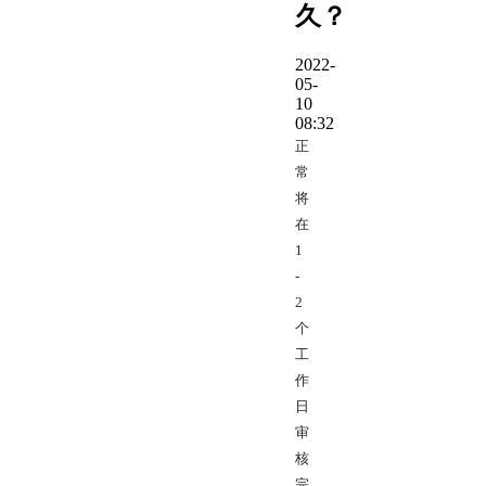
久？
2022-
05-
10
08:32
正
常
将
在
1
-
2
个
工
作
日
审
核
完