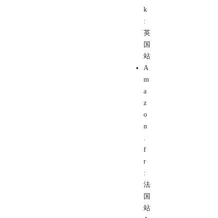
k
:
英
国
站
A
m
a
z
o
n
.
f
r
:
法
国
站