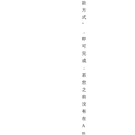
款
方
式
”
，
即
可
完
成
；
若
您
之
前
没
有
在
A
m