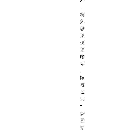
示
，
输
入
您
原
银
行
账
号
，
随
后
点
击
“
设
置
存