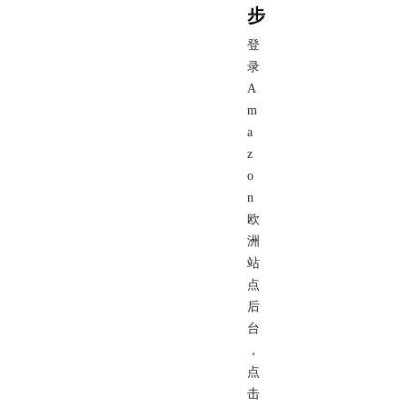
步
登
录
A
m
a
z
o
n
欧
洲
站
点
后
台
，
点
击