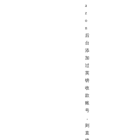
a
z
o
n
后
台
添
加
过
英
镑
收
款
账
号
，
则
直