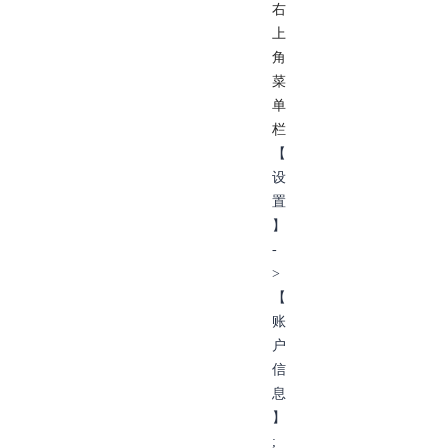
右
上
角
菜
单
栏
【
设
置
】
-
>
【
账
户
信
息
】
;