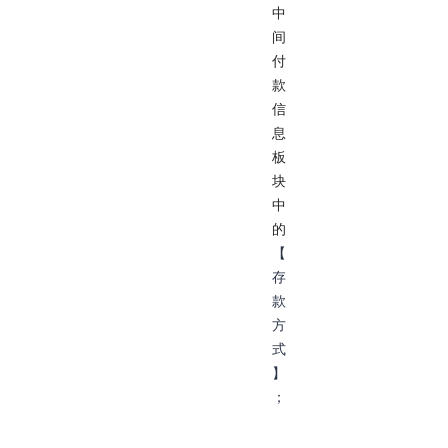
中
间
付
款
信
息
板
块
中
的
【
存
款
方
式
】
；