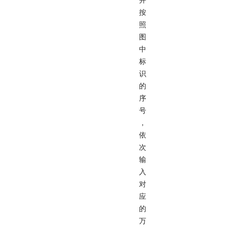
并
按
照
图
中
标
识
的
序
号
，
依
次
输
入
对
应
的
万