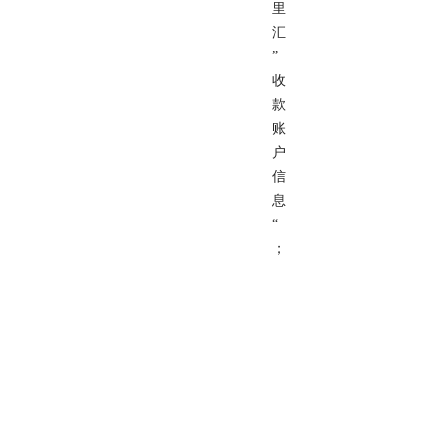
里
汇
”
收
款
账
户
信
息
“
；