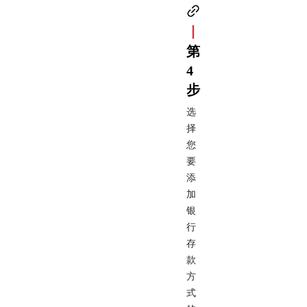
丨
第
4
步
选
择
您
要
添
加
银
行
存
款
方
式