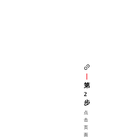
丨
第
2
步
点
击
页
面