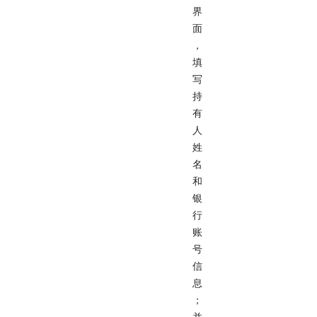
界
面
，
填
写
持
有
人
姓
名
和
银
行
账
号
信
息
；