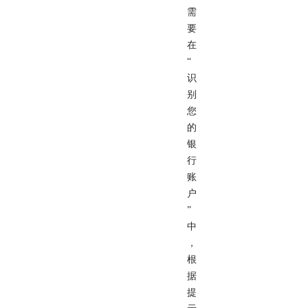
需
要
在
“
识
别
您
的
银
行
账
户
”
中
，
根
据
提