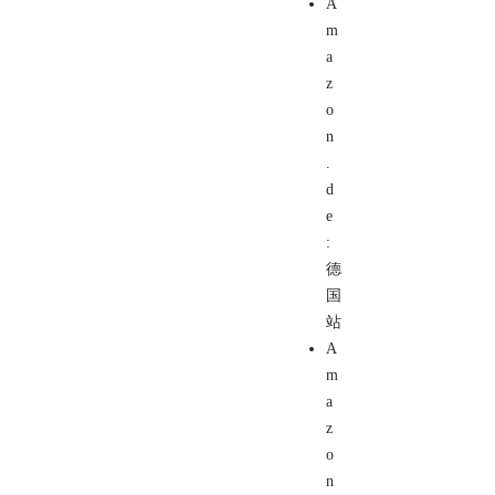
A
m
a
z
o
n
.
d
e
:
德
国
站
A
m
a
z
o
n