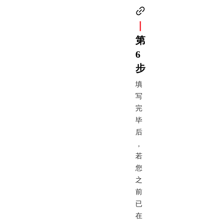
丨
第
6
步
填
写
完
毕
后
，
若
您
之
前
已
在