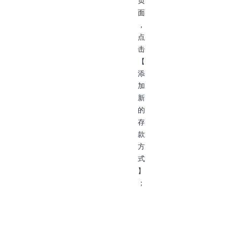
页
面
，
点
击
【
添
加
新
的
存
款
方
式
】
；