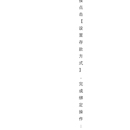
接
点
击
【
设
置
存
款
方
式
】
，
完
成
绑
定
操
作
；