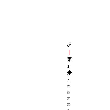
丨
第
3
步
在
存
款
方
式