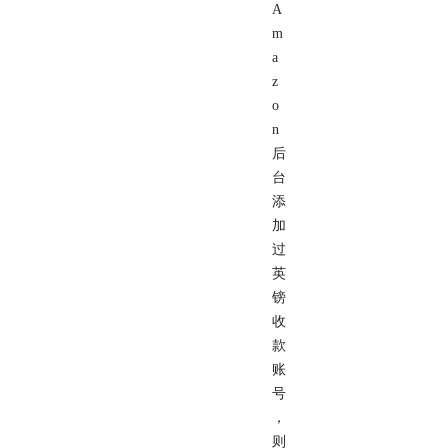
A
m
a
z
o
n
后
台
添
加
过
英
镑
收
款
账
号
，
则