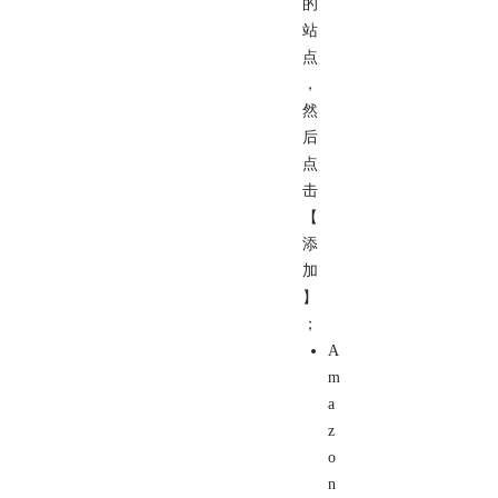
的
站
点
，
然
后
点
击
【
添
加
】
；
A
m
a
z
o
n