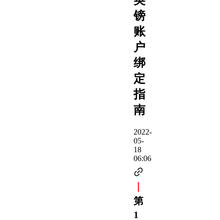
镑
账
户
绑
定
指
南
2022-
05-
18
06:06
丨
第
1