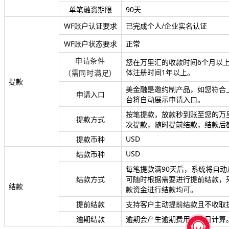
单笔融资期限
90天
WF账户认证要求
已完成个人/企业实名认证
WF账户状态要求
正常
申请条件
您在万里汇的收款时间6个月以
体注册时间1年以上。
（需同时满足）
提款
美金融是邀约制产品，如您符合
申请入口
台将自动展示申请入口。
按笔提款，放款秒到账至您的万
提款方式
次提款，随时提前结款，结款后
USD
提款币种
USD
结款币种
每笔提款满90天后，系统将自
结款方式
可随时根据需要进行提前结款，
结款
款资金进行结款均可。
提前结款
支持客户主动提前结款且不收取
逾期结款
逾期会产生逾期费用，按日计算