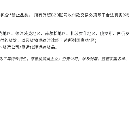
但不包含*禁止品类。 所有外贸B2B账号收付款交易必须基于合法真实的贸
克地区、顿涅茨克地区、赫尔松地区、扎波罗什地区、俄罗斯、白俄
付的货款，以及货物运输时途经上述所列国家/地区；
的货运公司/货运代理运输货品。
化工等特殊行业；慈善投资类企业；空壳公司；涉及制裁、监管灰黑名单