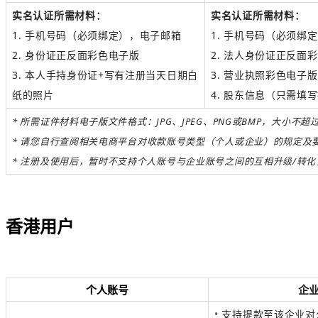
实名认证所需材料：
实名认证所需材料：
1. 手机号码（必须绑定），电子邮箱
1. 手机号码（必须绑
2. 身份证正反面彩色电子版
2. 法人身份证正反面
3. 本人手持身份证+写有注册当天日期白
3. 营业执照彩色电子版
纸的照片
4. 股东信息（只需填
*
所需证件材料电子版文件格式：
JPG、JPEG、PNG或BMP，大小不超
*
请您自行查阅相关电商平台对收款账号类型（个人或企业）的规定及
* 注册及使用后，暂时不支持个人账号与企业账号之间的互相升级/转
香港用户
个人账号
企
•
支持提款至该企业对