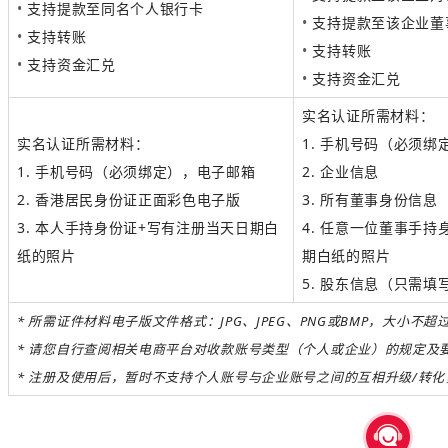
•
支持提款至同名个人银行卡
•
支持提款至该企业董
•
支持转账
•
支持转账
•
支持资金汇兑
•
支持资金汇兑
实名认证所需材料：
实名认证所需材料：
1. 手机号码（必须绑
1. 手机号码（必须绑定），电子邮箱
2. 企业信息
2. 香港居民身份证正面彩色电子版
3. 所有董事身份信息
3.
本人手持身份证+
写有注册当天日期白
4. 任意一位董事
手持
纸
的照片
期白纸的照片
5. 股东信息（只需填
*
所需证件材料电子版文件格式：
JPG、JPEG、PNG或BMP，大小不超
* 请您自行查阅相关电商平台对收款账号类型（个人或企业）的规定及
* 注册及使用后，暂时不支持个人账号与企业账号之间的互相升级/转