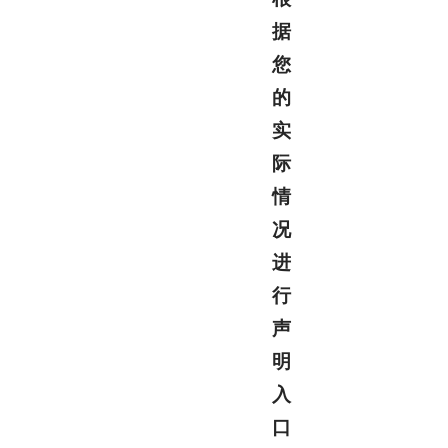
据
您
的
实
际
情
况
进
行
声
明
入
口