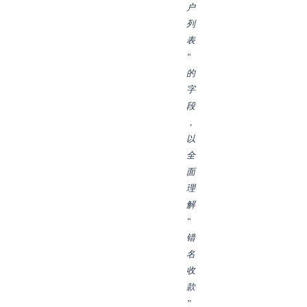
户
列
表
“
的
字
段
，
以
全
面
理
解
“
错
名
收
款
”