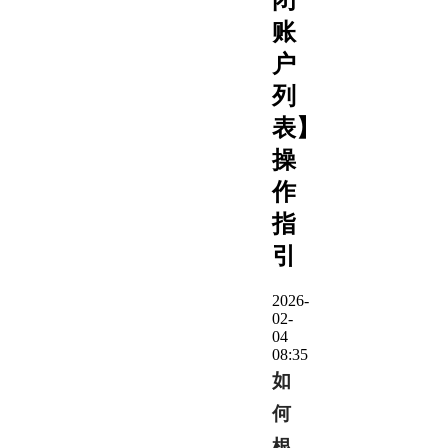
账
户
列
表】
操
作
指
引
2026-
02-
04
08:35
如
何
根