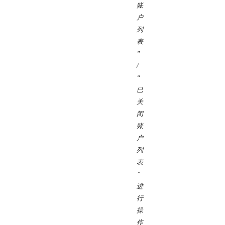
账
户
列
表
”
/
“
已
关
闭
账
户
列
表
”
进
行
操
作