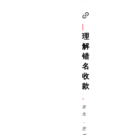
|
理
解
错
名
收
款
*
首
先
，
您