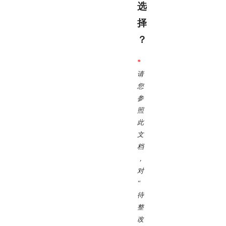
选
择
？
*
请
您
参
照
此
文
档
，
对
“
待
整
改