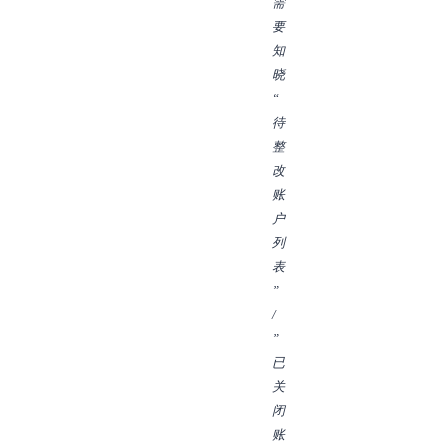
需
要
知
晓
“
待
整
改
账
户
列
表
”
/
”
已
关
闭
账