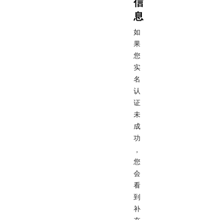
信
息
如
果
您
实
名
认
证
未
成
功
，
您
会
看
到
补