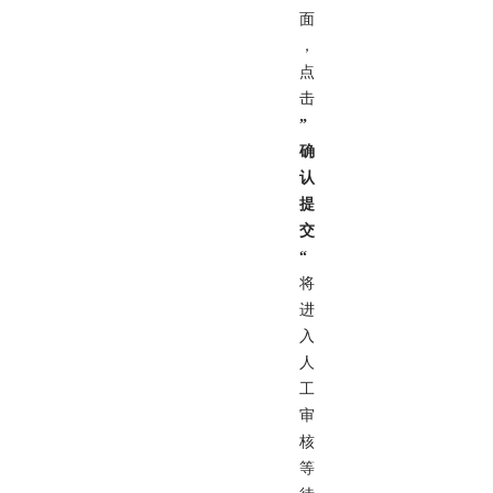
面
，
点
击
”
确
认
提
交
“
将
进
入
人
工
审
核
等