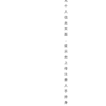
充
个
人
信
息
页
面
，
提
示
您
上
传
注
册
人
手
持
身