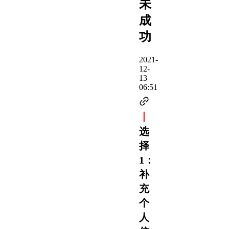
未
成
功
2021-
12-
13
06:51
丨
选
择
1：
补
充
个
人