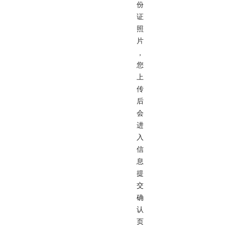
份
证
照
片
，
您
上
传
后
会
进
入
信
息
提
交
确
认
页