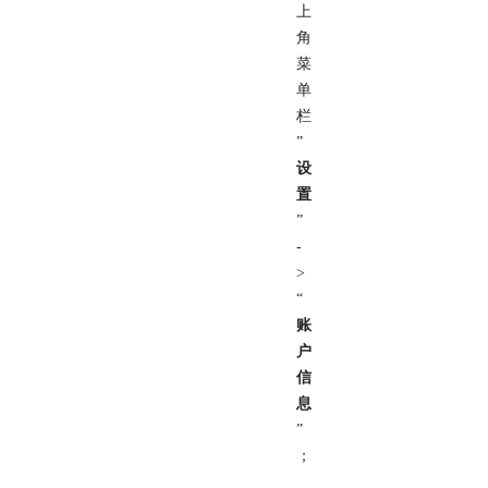
上
角
菜
单
栏
”
设
置
”
-
>
“
账
户
信
息
”
；