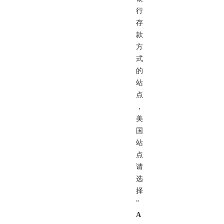
行
存
款
方
式
的
站
点
，
美
国
站
点
请
选
择
“
A