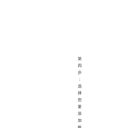
第
四
步
：
选
择
您
要
添
加
银