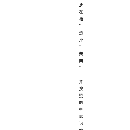
所
在
地
”
选
择
“
美
国
”
；
并
按
照
图
中
标
识