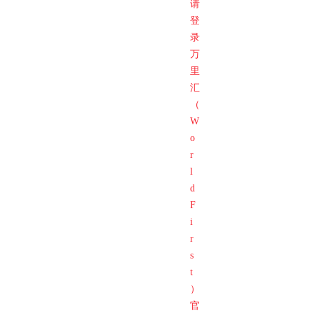
请
登
录
万
里
汇
（
W
o
r
l
d
F
i
r
s
t
）
官