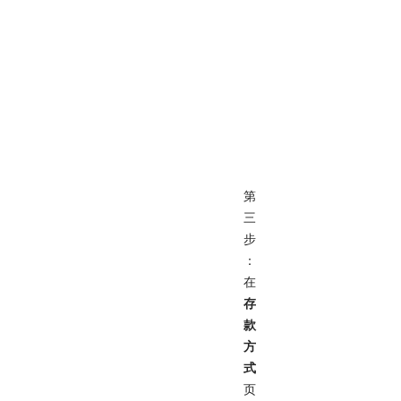
第
三
步
：
在
存
款
方
式
页