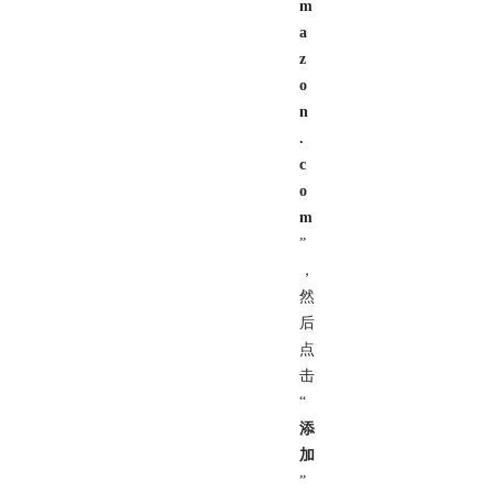
m
a
z
o
n
.
c
o
m
”
，
然
后
点
击
“
添
加
”