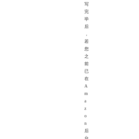
写
完
毕
后
，
若
您
之
前
已
在
A
m
a
z
o
n
后
台