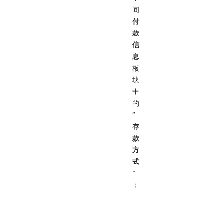
间
付
款
信
息
板
块
中
的
”
存
款
方
式
”
；