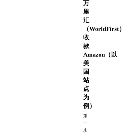
万
里
汇
（WorldFirst）
收
款
Amazon（以
美
国
站
点
为
例）
第
一
步