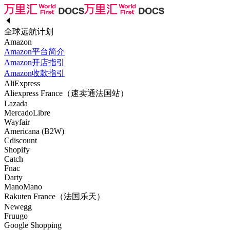
全球远航计划
Amazon
Amazon平台简介
Amazon开店指引
Amazon收款指引
AliExpress
Aliexpress France（速卖通法国站）
Lazada
MercadoLibre
Wayfair
Americana (B2W)
Cdiscount
Shopify
Catch
Fnac
Darty
ManoMano
Rakuten France（法国乐天）
Newegg
Fruugo
Google Shopping