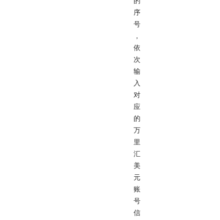
的
序
号
，
依
次
输
入
对
应
的
万
里
汇
美
元
账
号
信