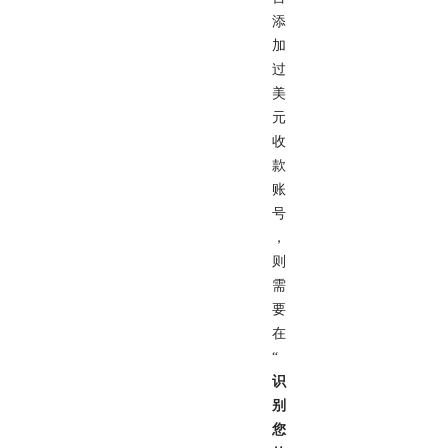
添
加
过
美
元
收
款
账
号
，
则
需
要
在
“
识
别
您