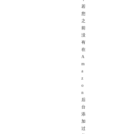
若
您
之
前
没
有
在
A
m
a
z
o
n
后
台
添
加
过