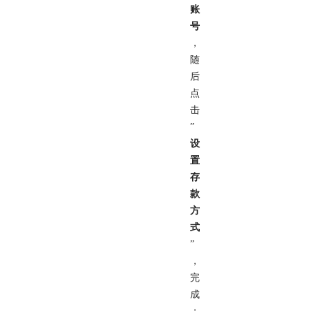
账
号
，
随
后
点
击
”
设
置
存
款
方
式
”
，
完
成
；