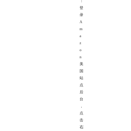
：
登
录
A
m
a
z
o
n
美
国
站
点
后
台
，
点
击
右