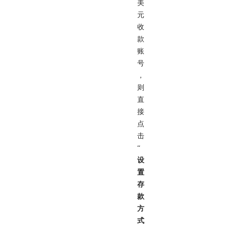
美
元
收
款
账
号
，
则
直
接
点
击
“
设
置
存
款
方
式