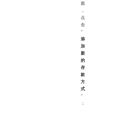
面
，
点
击
”
添
加
新
的
存
款
方
式
”
；