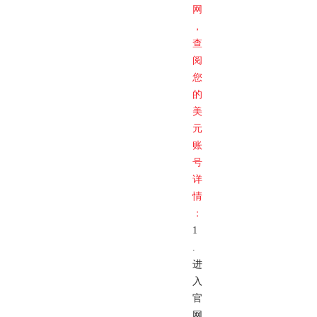
网
，
查
阅
您
的
美
元
账
号
详
情
：
1
.
进
入
官
网