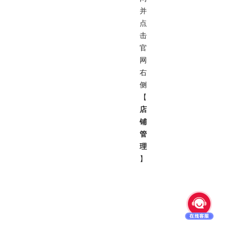
并
点
击
官
网
右
侧
【
店
铺
管
理
】