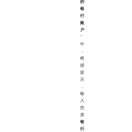
的
银
行
账
户
”
中
，
根
据
提
示
，
输
入
您
原
银
行