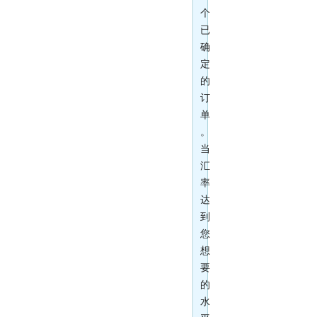
个
已
确
定
的
订
单
。
当
汇
率
达
到
您
想
要
的
水