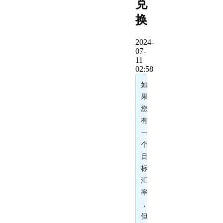
兑
换
2024-
07-
11
02:58
如
果
您
有
一
个
目
标
汇
率
，
但