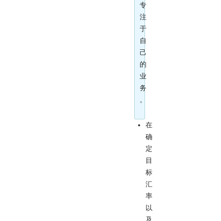
专
注
于
自
己
的
业
务
。
在
确
定
目
标
汇
率
以
及