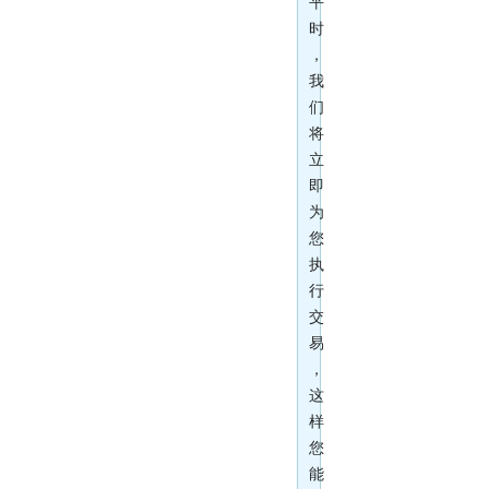
平
时
，
我
们
将
立
即
为
您
执
行
交
易
，
这
样
您
能