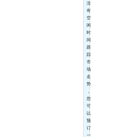
没
有
空
闲
时
间
跟
踪
市
场
走
势
，
您
可
以
预
订
一