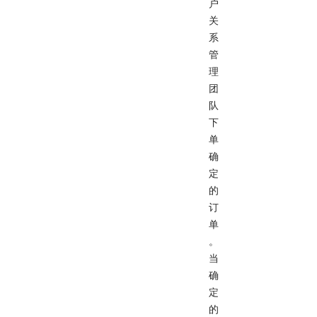
户
关
系
管
理
团
队
下
单
确
定
的
订
单
。
当
确
定
的