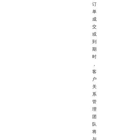
订
单
成
交
或
到
期
时
，
客
户
关
系
管
理
团
队
将
与