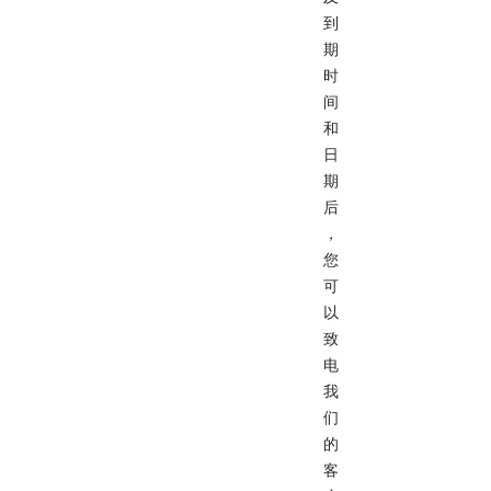
到
期
时
间
和
日
期
后
，
您
可
以
致
电
我
们
的
客