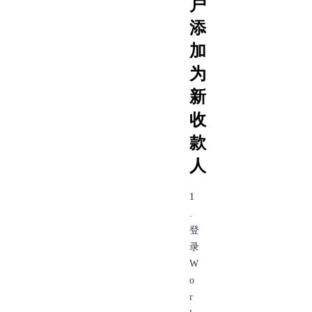
户
添
加
为
新
收
款
人
1
.
登
录
W
o
r