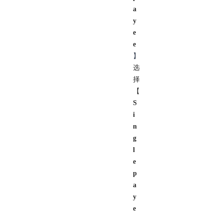
a
y
e
e
】
选
择
【
S
i
n
g
l
e
p
a
y
e