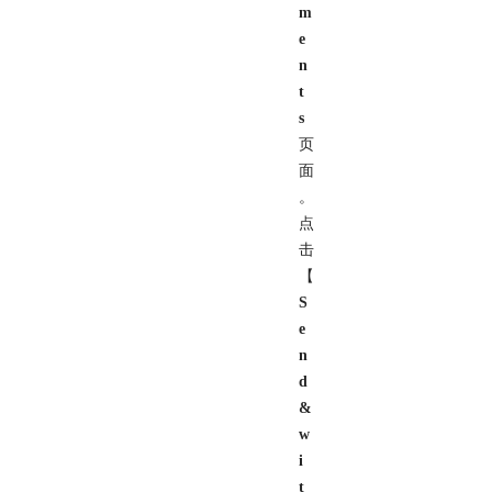
m
e
n
t
s
页
面
。
点
击
【
S
e
n
d
&
w
i
t