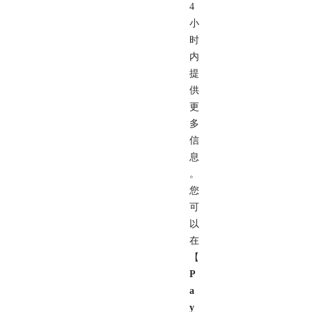
4
小
时
内
提
供
更
多
信
息
。
您
可
以
在
【
P
a
y