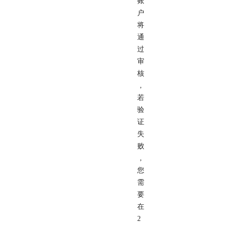
账
户
将
通
过
审
核
，
若
验
证
失
败
，
您
需
要
在
2