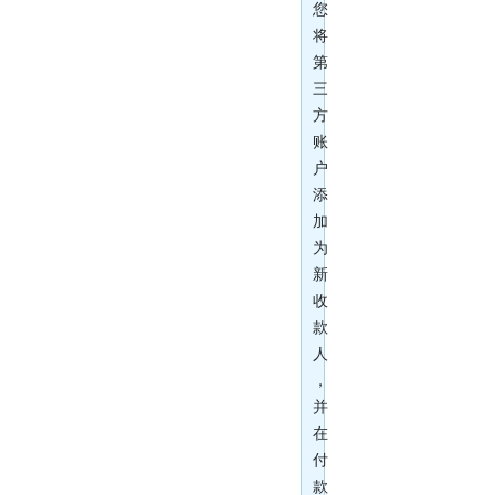
您
将
第
三
方
账
户
添
加
为
新
收
款
人
，
并
在
付
款