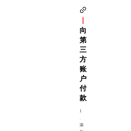
丨
向
第
三
方
账
户
付
款
1
.
添