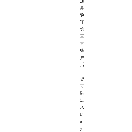
加
并
验
证
第
三
方
账
户
后
，
您
可
以
进
入
P
a
y