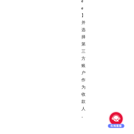
e
e
】
并
选
择
第
三
方
账
户
作
为
收
款
人
。