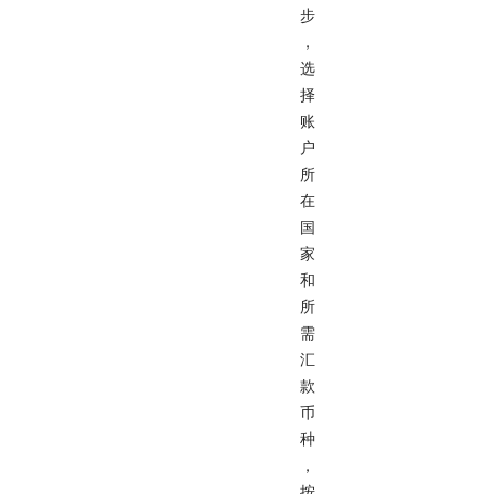
步
，
选
择
账
户
所
在
国
家
和
所
需
汇
款
币
种
，
按