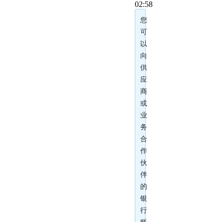
02:58
您
可
以
向
供
应
商
或
业
务
合
作
伙
伴
的
银
行