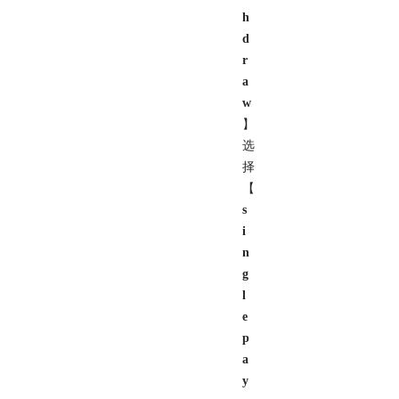
h
d
r
a
w
】
选
择
【
s
i
n
g
l
e
p
a
y