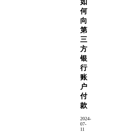
如
何
向
第
三
方
银
行
账
户
付
款
2024-
07-
11