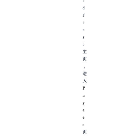
l
d
F
i
r
s
t
主
页
，
进
入
P
a
y
e
e
s
页