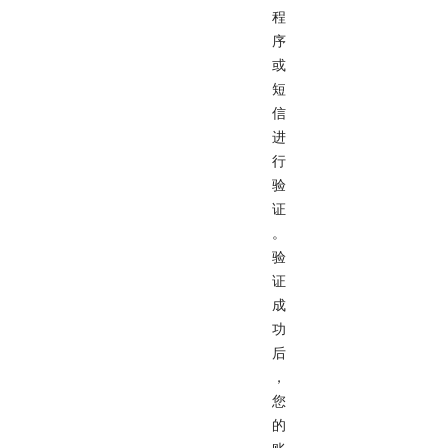
程
序
或
短
信
进
行
验
证
。
验
证
成
功
后
，
您
的