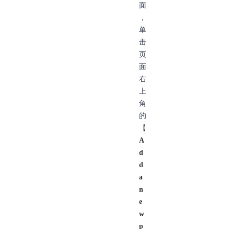
面
，
单
击
页
面
右
上
角
的
【
A
d
d
a
n
e
w
p