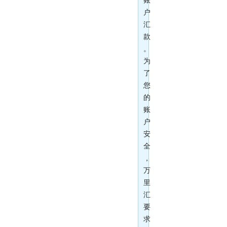
账
户
汇
款
。
为
了
您
的
账
户
安
全
，
万
里
汇
要
求