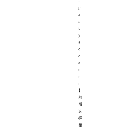
-
p
a
r
t
y
a
c
c
o
u
n
t
】
然
后
选
择
相