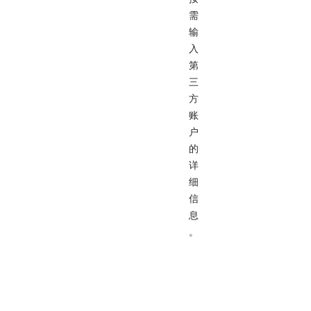
需
输
入
第
三
方
账
户
的
详
细
信
息
。