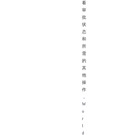
看
审
批
状
态
和
所
需
的
其
他
操
作
，
W
o
r
l
d