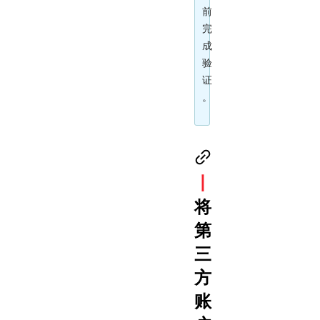
前
完
成
验
证
。
丨
将
第
三
方
账