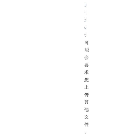
F
i
r
s
t
可
能
会
要
求
您
上
传
其
他
文
件
。