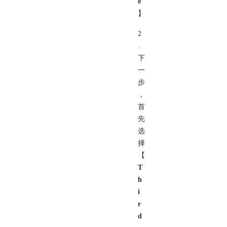
e
】
2
.
下
一
步
，
首
先
选
择
【
T
h
i
r
d