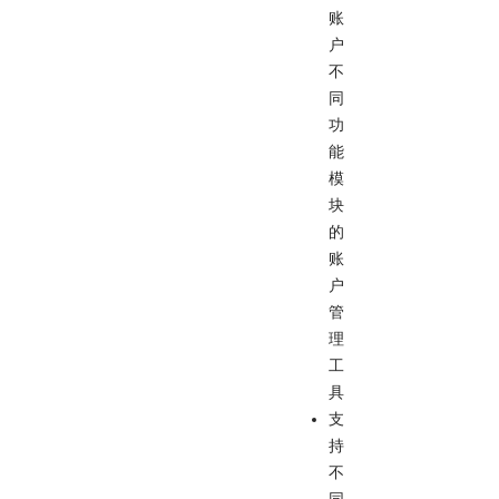
账
户
不
同
功
能
模
块
的
账
户
管
理
工
具
支
持
不