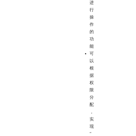
进
行
操
作
的
功
能
可
以
根
据
权
限
分
配
，
实
现
“