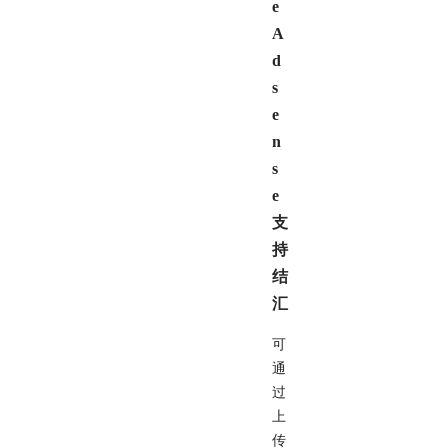
e
A
d
s
e
n
s
e
支
持
结
汇
可
通
过
上
传