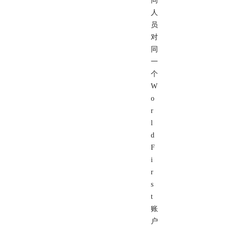
同
人
员
对
同
一
个
W
o
r
l
d
F
i
r
s
t
账
户