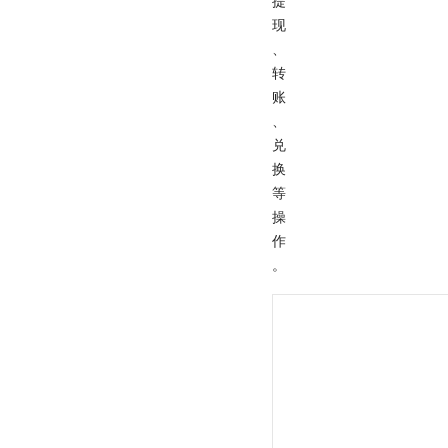
提
现
、
转
账
、
兑
换
等
操
作
。