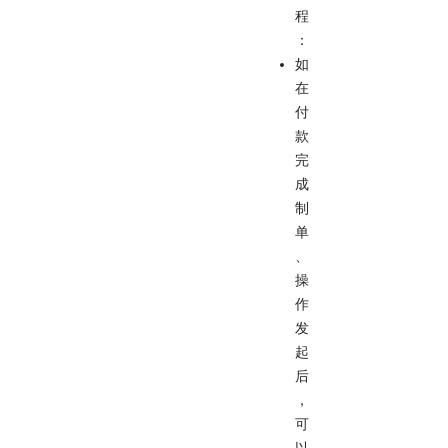
程
：
如
在
付
款
完
成
制
单
、
操
作
发
起
后
，
可