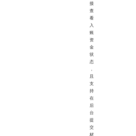
接
查
看
入
账
资
金
状
态
，
且
支
持
在
后
台
提
交
材