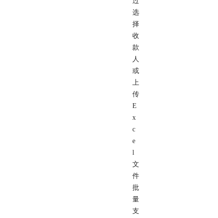
过
选
择
收
款
人
或
上
传
E
x
c
e
l
文
件
批
量
支