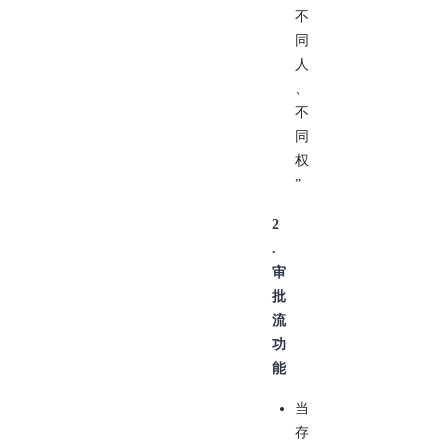
不
同
人
、
不
同
权
”
2
.
审
批
流
功
能
当
存