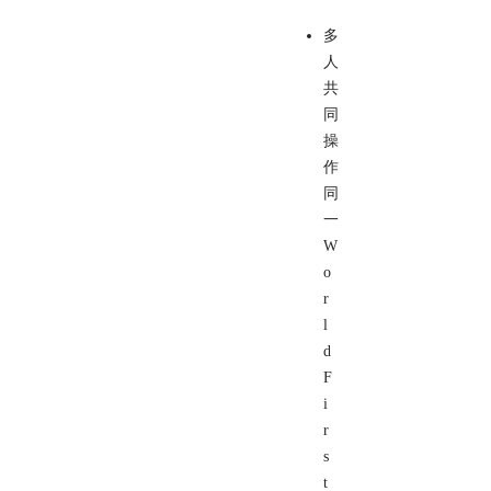
多
人
共
同
操
作
同
一
W
o
r
l
d
F
i
r
s
t