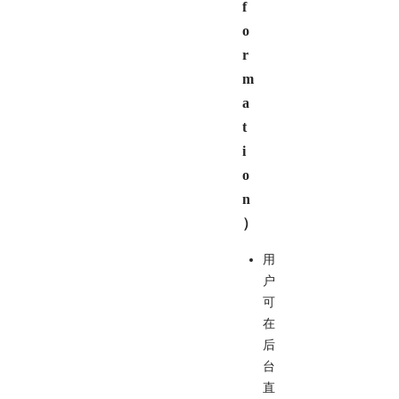
f
o
r
m
a
t
i
o
n
）
用
户
可
在
后
台
直