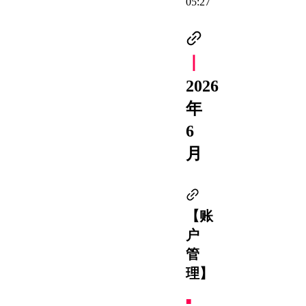
05:27
丨
2026
年
6
月
【账
户
管
理】
■