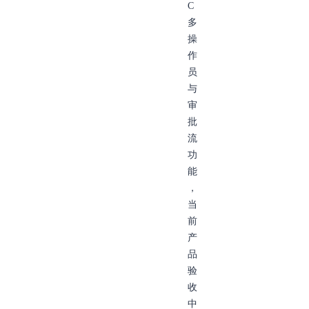
C
多
操
作
员
与
审
批
流
功
能
，
当
前
产
品
验
收
中