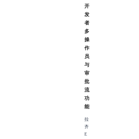
开
发
者
多
操
作
员
与
审
批
流
功
能
拉
齐
E