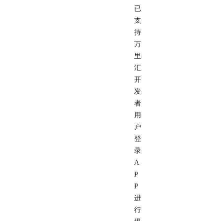
已
支
持
万
里
汇
开
发
者
用
户
登
录
A
P
P
进
行