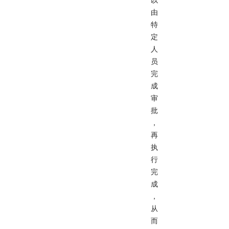
以
由
特
定
人
员
完
成
审
批
，
再
执
行
完
成
，
从
而