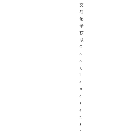
交
易
记
录
获
取
G
o
o
g
l
e
A
d
s
e
n
s