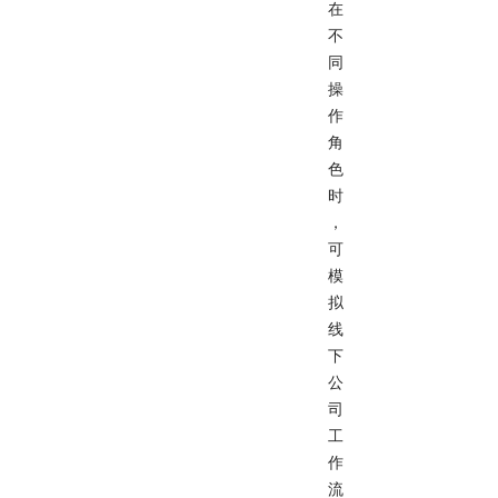
在
不
同
操
作
角
色
时
，
可
模
拟
线
下
公
司
工
作
流