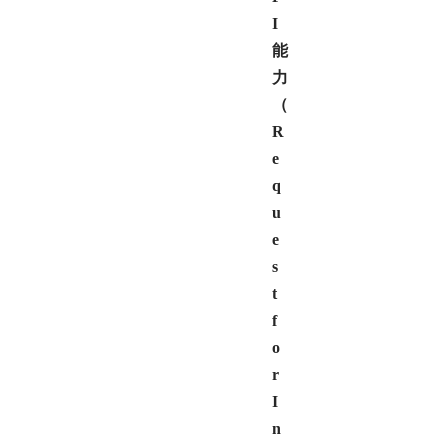
I
能
力
（
R
e
q
u
e
s
t
f
o
r
I
n