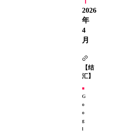
丨
2
026
年
4
月
【结
汇】
■
G
o
o
g
l