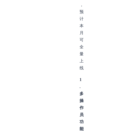
，
预
计
本
月
可
全
量
上
线
1
.
多
操
作
员
功
能