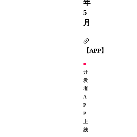
年
5
月
【APP】
■
开
发
者
A
P
P
上
线