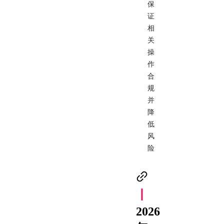
保
证
相
关
操
作
合
规
并
降
低
风
险
丨
20
26