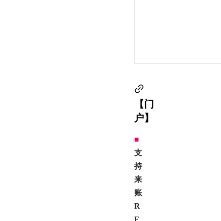
【门
户】
■
支
持
来
账
R
F