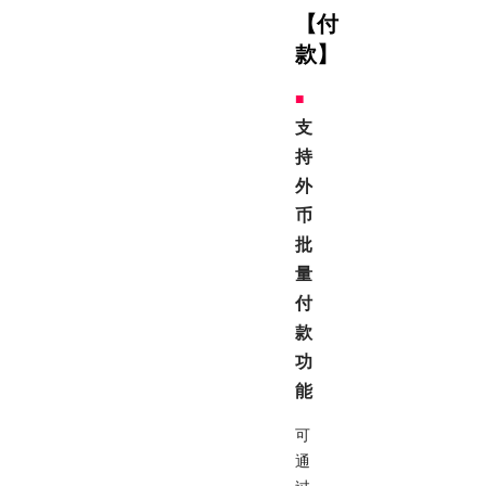
【付
款】
■
支
持
外
币
批
量
付
款
功
能
可
通