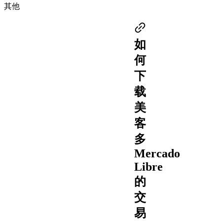
其他
如
何
下
载
美
客
多
Mercado
Libre
的
交
易