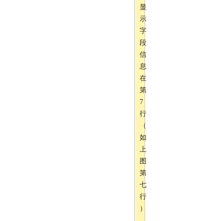
显
示
字
段
信
息
在
第
7
行
（
如
上
图
第
七
行
）
，