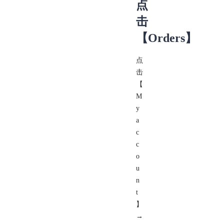
点
击
【Orders】
点
击
【
M
y
a
c
c
o
u
n
t
】
→