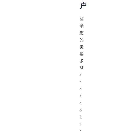
户
登
录
您
的
美
客
多
M
e
r
c
a
d
o
L
i