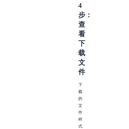
4
步：
查
看
下
载
文
件
下
载
的
文
件
样
式