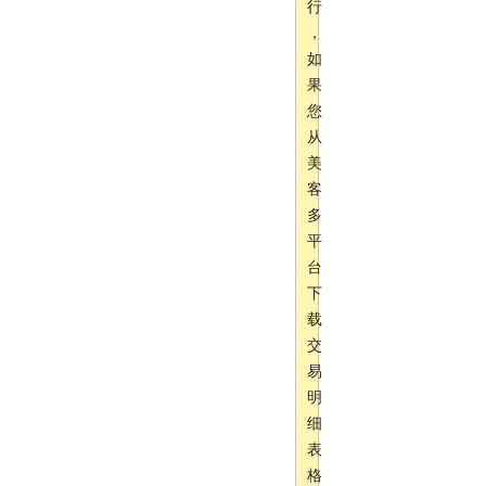
行
，
如
果
您
从
美
客
多
平
台
下
载
交
易
明
细
表
格