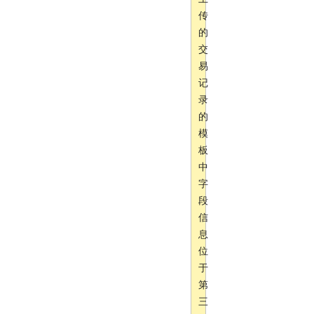
传
的
交
易
记
录
的
模
板
中
字
段
信
息
位
于
第
三