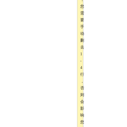
您
需
要
手
动
删
去
1
-
4
行
，
否
则
会
影
响
您