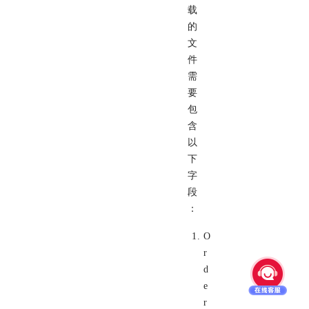
载
的
文
件
需
要
包
含
以
下
字
段
：
O
r
d
e
r