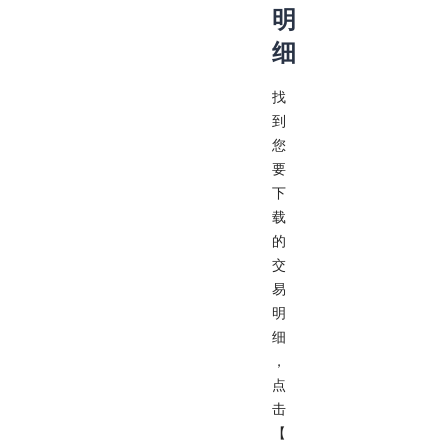
明
细
找
到
您
要
下
载
的
交
易
明
细
，
点
击
【