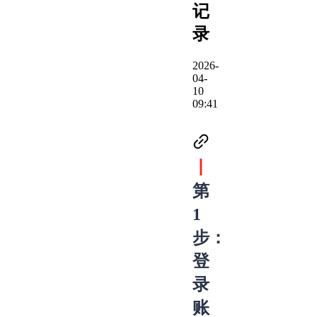
记
录
2026-
04-
10
09:41
丨
第
1
步：
登
录
账