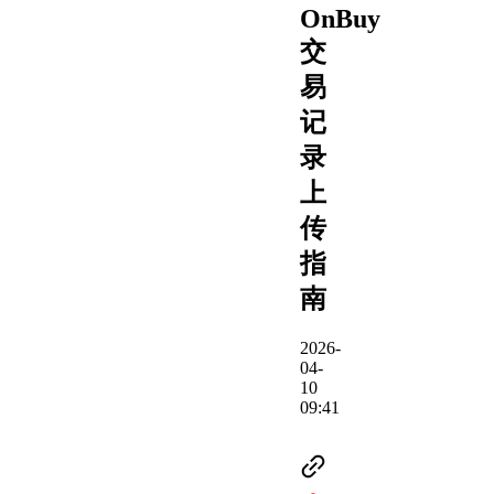
OnBuy
交
易
记
录
上
传
指
南
2026-
04-
10
09:41