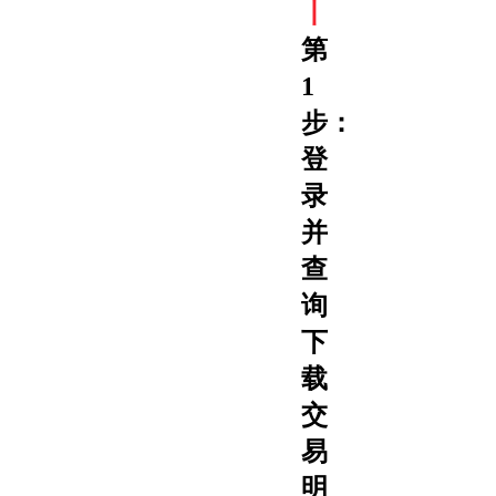
丨
第
1
步：
登
录
并
查
询
下
载
交
易
明