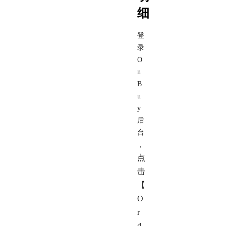
细
登
录
O
n
B
u
y
后
台
，
点
击
【
O
r
d