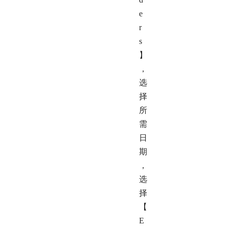
e
r
s
】
，
选
择
所
需
日
期
，
选
择
【
E