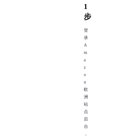
1
步
登
录
A
m
a
z
o
n
欧
洲
站
点
后
台
，