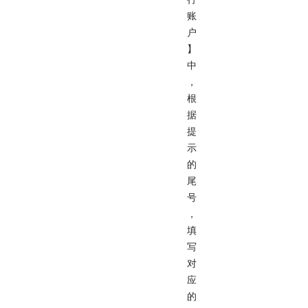
账
户
】
中
，
根
据
提
示
的
尾
号
，
填
写
对
应
的