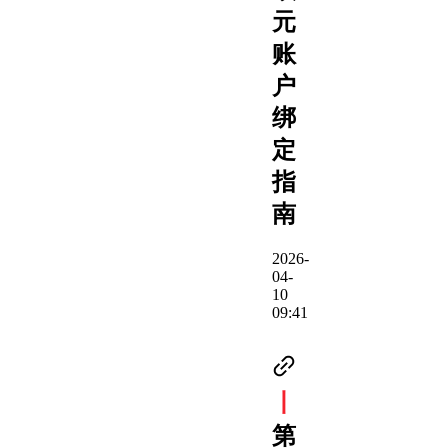
元
账
户
绑
定
指
南
2026-
04-
10
09:41
丨
第