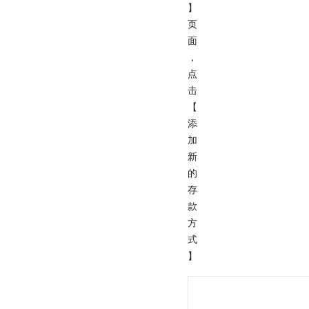
】
页
面
，
点
击
【
添
加
新
的
存
款
方
式
】