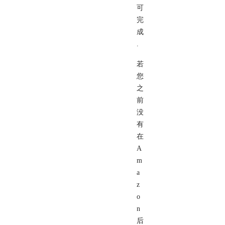
可
完
成
.
若
您
之
前
没
有
在
A
m
a
z
o
n
后