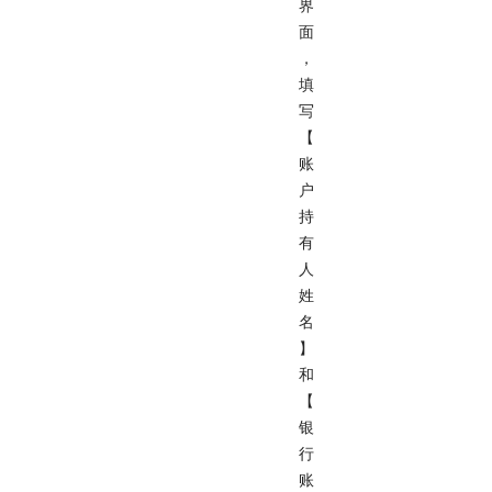
界
面
，
填
写
【
账
户
持
有
人
姓
名
】
和
【
银
行
账