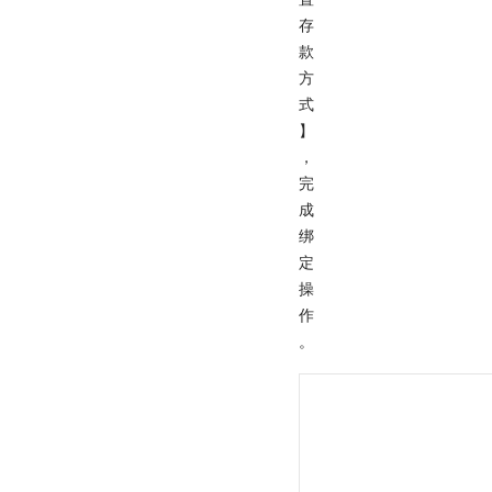
存
款
方
式
】
，
完
成
绑
定
操
作
。