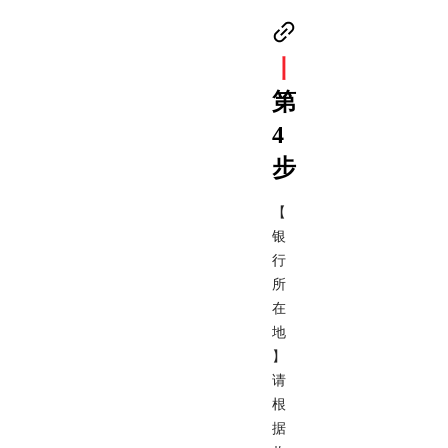
丨
第
4
步
【
银
行
所
在
地
】
请
根
据