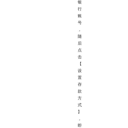
银
行
账
号
，
随
后
点
击
【
设
置
存
款
方
式
】
，
即