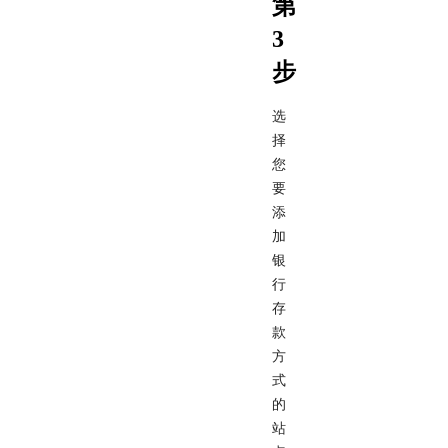
第
3
步
选
择
您
要
添
加
银
行
存
款
方
式
的
站