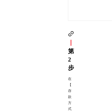
丨
第
2
步
在
【
存
款
方
式