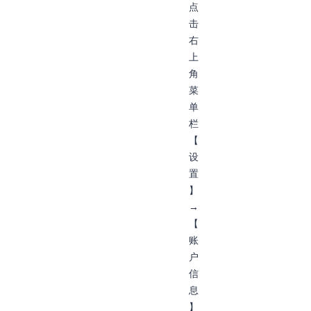
点
击
右
上
角
菜
单
栏
【
设
置
】
→
【
账
户
信
息
】