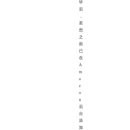
毕
后
，
若
您
之
前
已
在
A
m
a
z
o
n
后
台
添
加