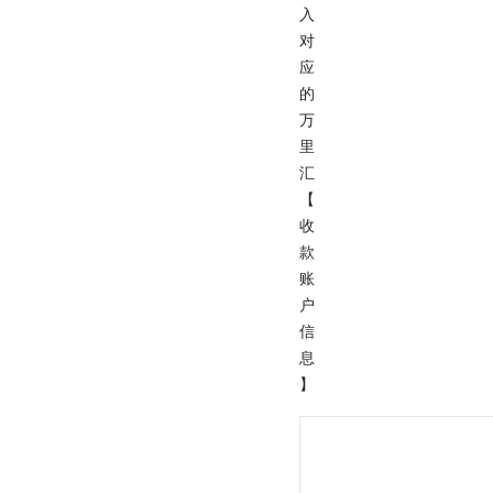
入
对
应
的
万
里
汇
【
收
款
账
户
信
息
】