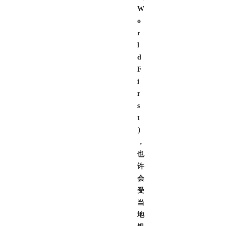
W
o
r
l
d
F
i
r
s
t
）
，
也
许
会
受
当
地