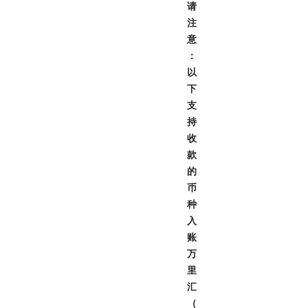
请
注
意
：
以
下
支
持
收
款
的
币
种
入
账
万
里
汇
（