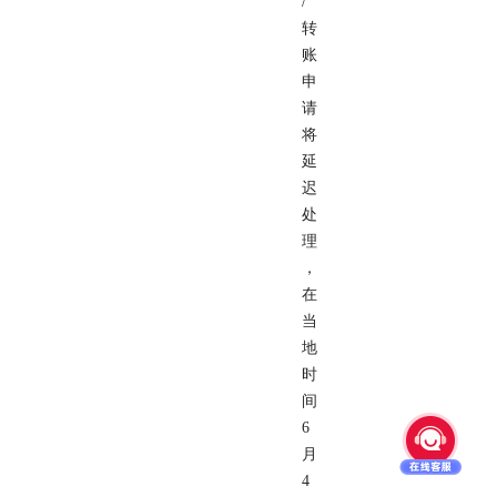
/
转
账
申
请
将
延
迟
处
理
，
在
当
地
时
间
6
月
4