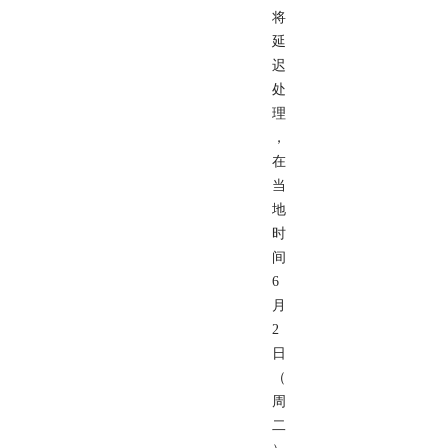
将
延
迟
处
理
，
在
当
地
时
间
6
月
2
日
（
周
二