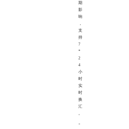
期
影
响
，
支
持
7
*
2
4
小
时
实
时
换
汇
。
*