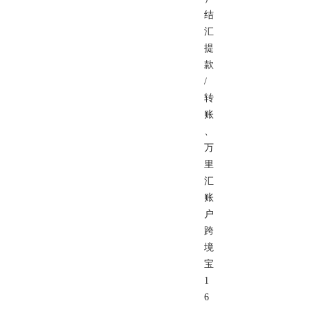
结
汇
提
款
/
转
账
、
万
里
汇
账
户
跨
境
宝
1
6