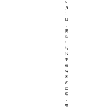
6
月
1
日
，
提
款
/
转
账
申
请
将
延
迟
处
理
，
在