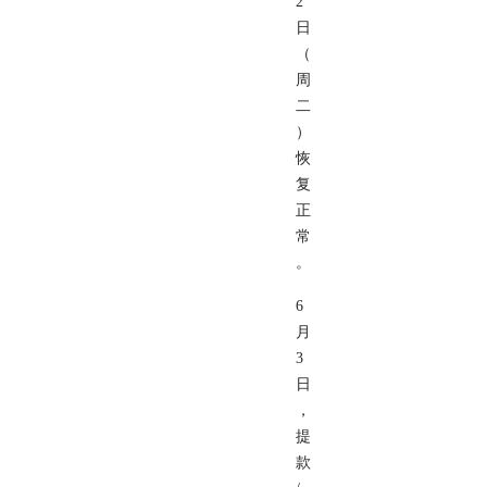
2
日
（
周
二
）
恢
复
正
常
。
6
月
3
日
，
提
款