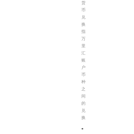
货
币
兑
换
指
万
里
汇
账
户
币
种
之
间
的
兑
换
*