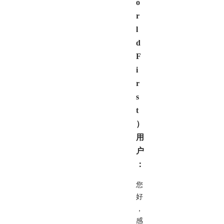
o
r
l
d
F
i
r
s
t
）
用
户
：
您
好
，
感