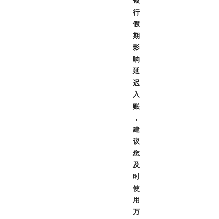
银
行
假
期
影
响
延
迟
入
账
，
建
议
您
及
时
使
用
万