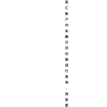
里
汇
账
户
内
金
融
日
历
功
能
进
行
查
询
，
信
息
更