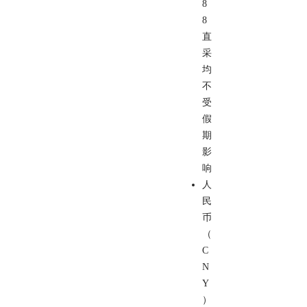
8
8
直
采
均
不
受
假
期
影
响
人
民
币
（
C
N
Y
）