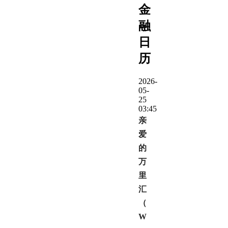
金
融
日
历
2026-
05-
25
03:45
亲
爱
的
万
里
汇
（
W