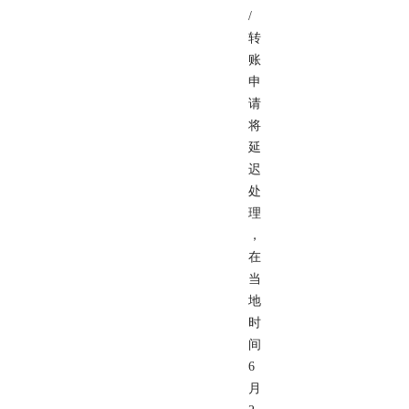
/
转
账
申
请
将
延
迟
处
理
，
在
当
地
时
间
6
月