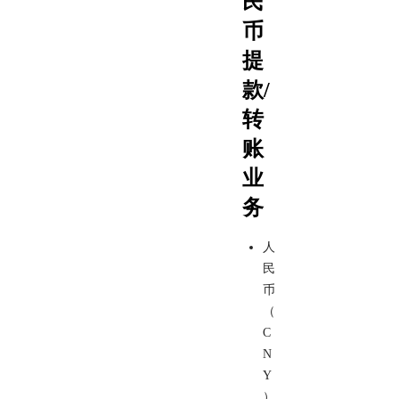
民
币
提
款/
转
账
业
务
人
民
币
（
C
N
Y
）