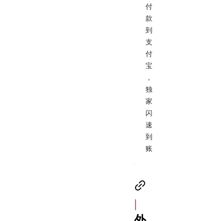
付
款
到
支
付
宝
，
独
家
闪
速
到
账
|
外