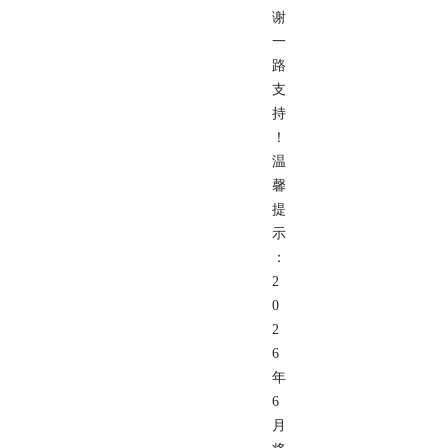
谢
一
路
支
持
！
温
馨
提
示
：
2
0
2
6
年
6
月