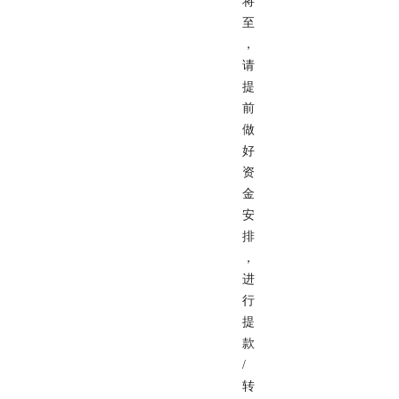
将
至
，
请
提
前
做
好
资
金
安
排
，
进
行
提
款
/
转