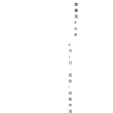
加
坡
元
S
G
D
6
月
1
日
，
提
款
/
转
账
申
请