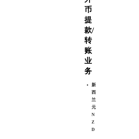
币
提
款/
转
账
业
务
新
西
兰
元
N
Z
D