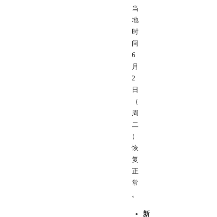
当
地
时
间
6
月
2
日
（
周
二
）
恢
复
正
常
。
新