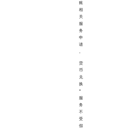
账
相
关
服
务
申
请
。
货
币
兑
换
*
服
务
不
受
假