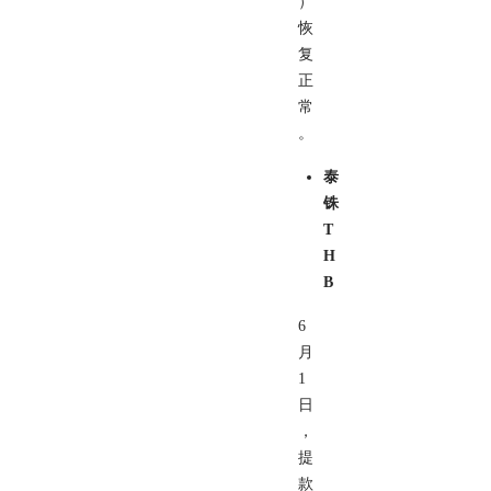
）
恢
复
正
常
。
泰
铢
T
H
B
6
月
1
日
，
提
款