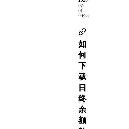
2026-
07-
01
09:38
如
何
下
载
日
终
余
额