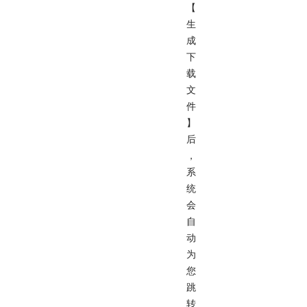
【
生
成
下
载
文
件
】
后
，
系
统
会
自
动
为
您
跳
转