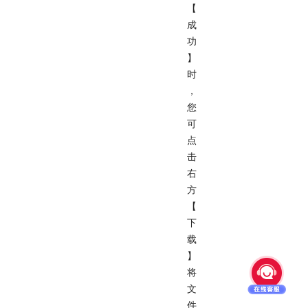
【
成
功
】
时
，
您
可
点
击
右
方
【
下
载
】
将
文
件