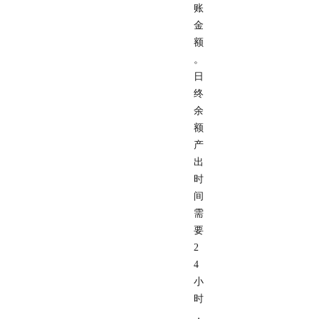
账
金
额
。
日
终
余
额
产
出
时
间
需
要
2
4
小
时
，