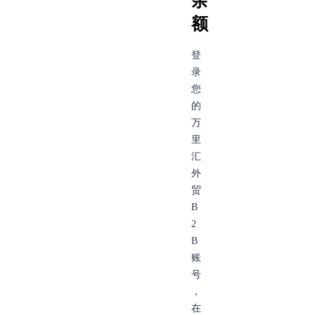
余
额
登
录
您
的
万
里
汇
外
贸
B
2
B
账
号
，
在