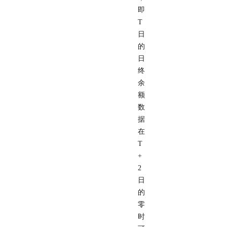
即
T
日
的
日
终
余
额
数
据
在
T
+
2
日
的
零
时