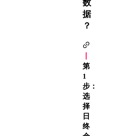
数
据
？
丨
第
1
步：
选
择
日
终