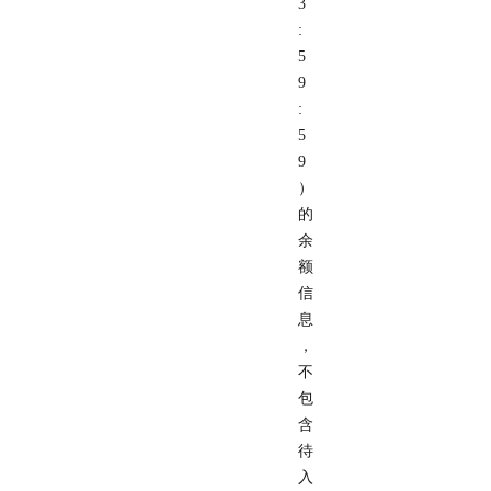
3
:
5
9
:
5
9
）
的
余
额
信
息
，
不
包
含
待
入