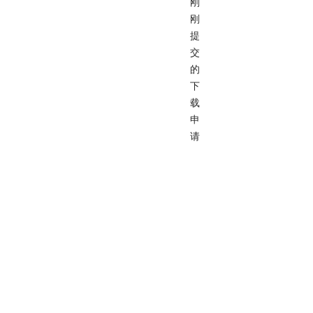
刚
刚
提
交
的
下
载
申
请