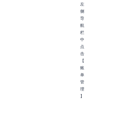
左
侧
导
航
栏
中
点
击
【
账
单
管
理
】