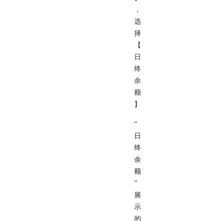
，
选
择
【
日
终
余
额
】
“
日
终
余
额
”
展
示
的