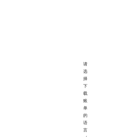
请
选
择
下
载
账
单
的
语
言