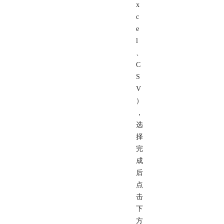
x
c
e
l
、
C
S
V
）
，
选
择
完
成
后
点
击
下
方