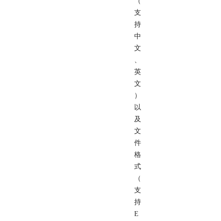
（
支
持
中
文
、
英
文
）
以
及
文
件
格
式
（
支
持
E