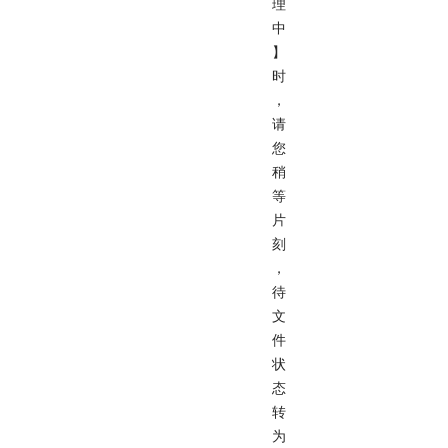
理
中
】
时
，
请
您
稍
等
片
刻
，
待
文
件
状
态
转
为