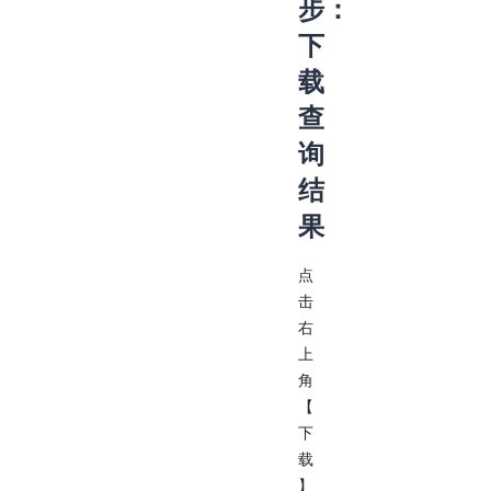
步：
下
载
查
询
结
果
点
击
右
上
角
【
下
载
】