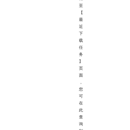
至
【
最
近
下
载
任
务
】
页
面
，
您
可
在
此
查
询