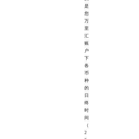
是
您
万
里
汇
账
户
下
各
币
种
的
日
终
时
间
（
2