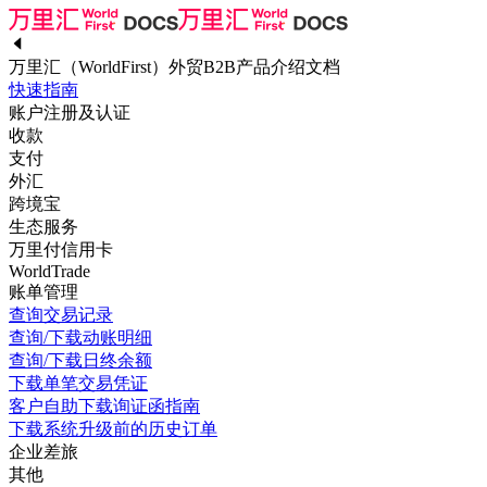
万里汇（WorldFirst）外贸B2B产品介绍文档
快速指南
账户注册及认证
收款
支付
外汇
跨境宝
生态服务
万里付信用卡
WorldTrade
账单管理
查询交易记录
查询/下载动账明细
查询/下载日终余额
下载单笔交易凭证
客户自助下载询证函指南
下载系统升级前的历史订单
企业差旅
其他