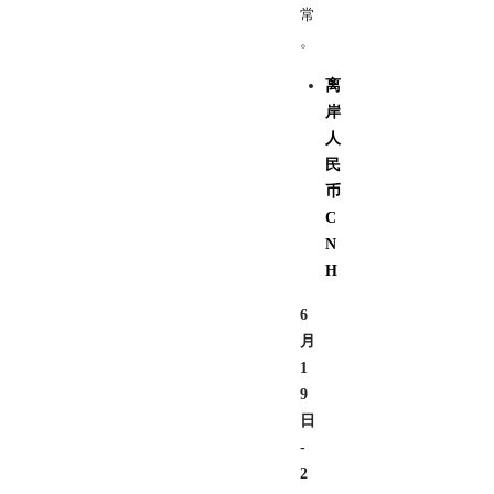
常
。
离
岸
人
民
币
C
N
H
6
月
1
9
日
-
2