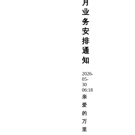
月
业
务
安
排
通
知
2026-
05-
30
06:18
亲
爱
的
万
里