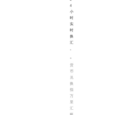
4
小
时
实
时
换
汇
。
*
货
币
兑
换
指
万
里
汇
账