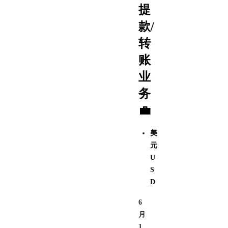
提
款/
转
账
业
务
💼
美
元
U
S
D
6
月
1