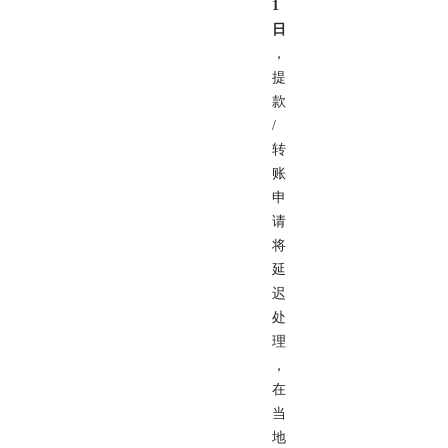
1
日
，
提
款
/
转
账
申
请
将
延
迟
处
理
，
在
当
地