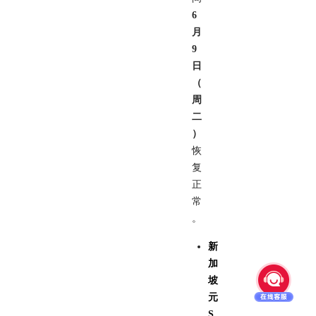
6
月
9
日
（
周
二
）
恢
复
正
常
。
新
加
坡
元
S