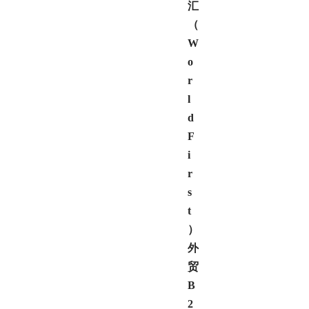
汇
（
W
o
r
l
d
F
i
r
s
t
）
外
贸
B
2