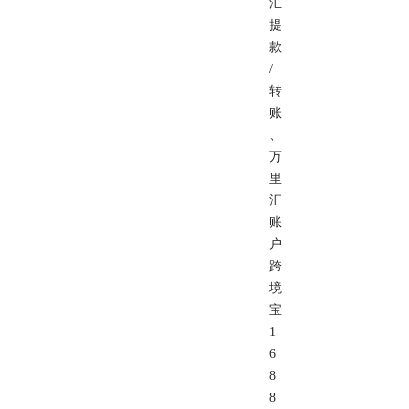
汇
提
款
/
转
账
、
万
里
汇
账
户
跨
境
宝
1
6
8
8