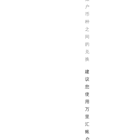
户
币
种
之
间
的
兑
换
建
议
您
使
用
万
里
汇
账
户