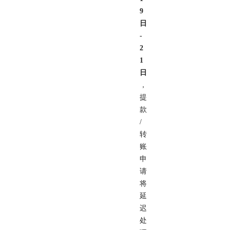
9
日
-
2
1
日
，
提
款
/
转
账
申
请
将
延
迟
处