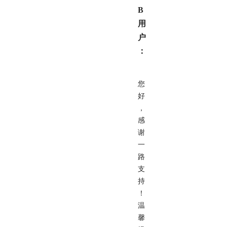
B
用
户
：
您
好
，
感
谢
一
路
支
持
！
温
馨