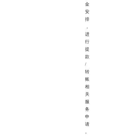
金
安
排
，
进
行
提
款
/
转
账
相
关
服
务
申
请
。