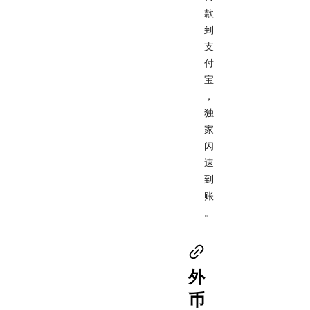
款
到
支
付
宝
，
独
家
闪
速
到
账
。
外
币