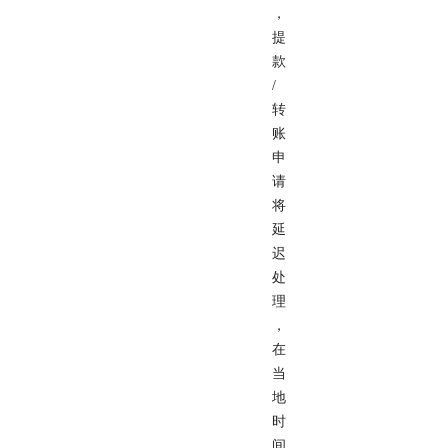
，
提
款
/
转
账
申
请
将
延
迟
处
理
，
在
当
地
时
间