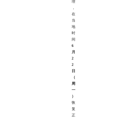
理
，
在
当
地
时
间
6
月
2
2
日
（
周
一
）
恢
复
正