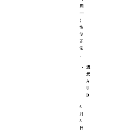
周
一
）
恢
复
正
常
。
澳
元
A
U
D
6
月
8
日