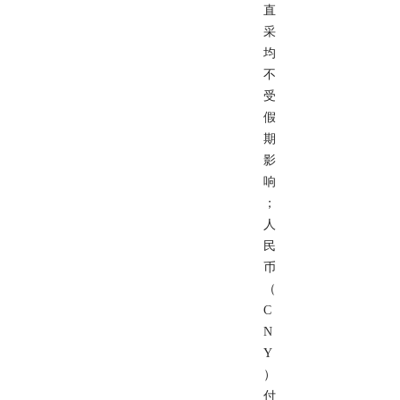
直
采
均
不
受
假
期
影
响
；
人
民
币
（
C
N
Y
）
付