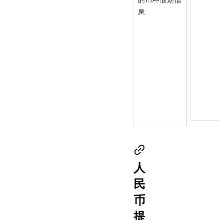
的币种假期信
息
人
民
币
提