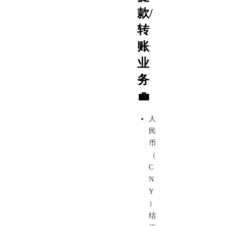
款/
转
账
业
务
💼
人
民
币
（
C
N
Y
）
结