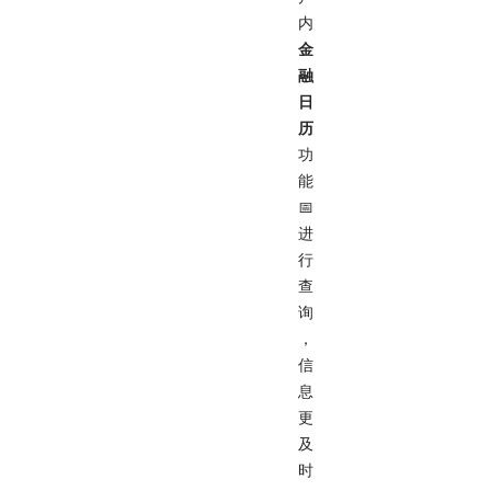
内
金
融
日
历
功
能
📅
进
行
查
询
，
信
息
更
及
时