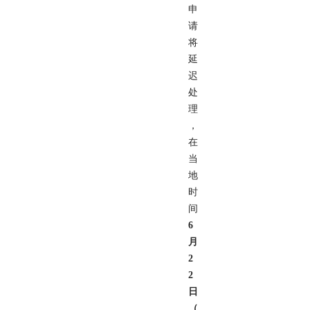
申
请
将
延
迟
处
理
，
在
当
地
时
间
6
月
2
2
日
（