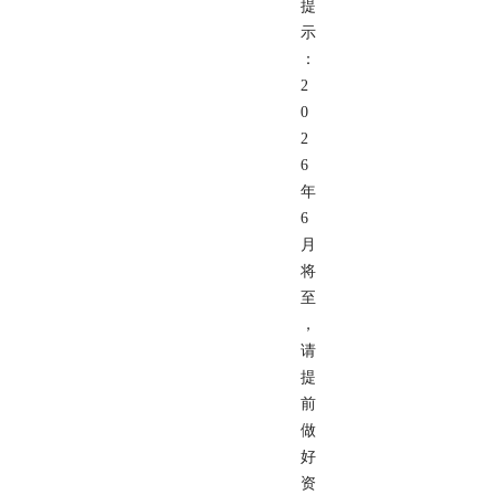
提
示
：
2
0
2
6
年
6
月
将
至
，
请
提
前
做
好
资