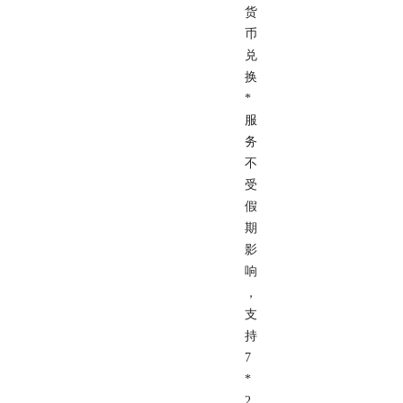
货
币
兑
换
*
服
务
不
受
假
期
影
响
，
支
持
7
*
2