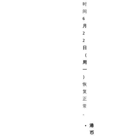
时
间
6
月
2
2
日
（
周
一
）
恢
复
正
常
。
港
币