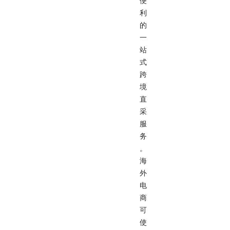
便
利
的
一
站
式
跨
境
直
采
服
务
。
海
外
电
商
可
使