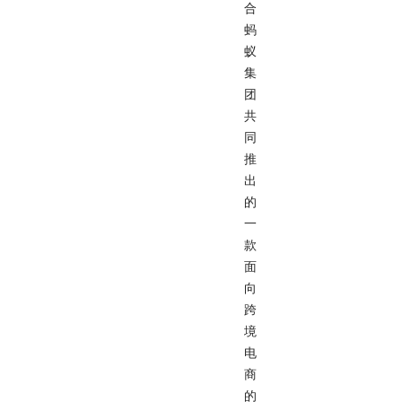
合
蚂
蚁
集
团
共
同
推
出
的
一
款
面
向
跨
境
电
商
的