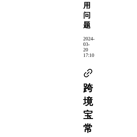
用
问
题
2024-
03-
20
17:10
跨
境
宝
常