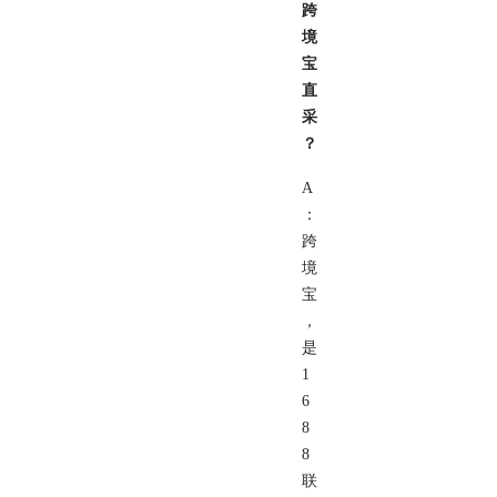
跨
境
宝
直
采
？
A
：
跨
境
宝
，
是
1
6
8
8
联