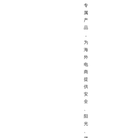
专
属
产
品
，
为
海
外
电
商
提
供
安
全
、
阳
光
、