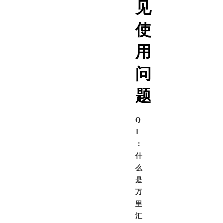
见
使
用
问
题
Q
1
：
什
么
是
万
里
汇