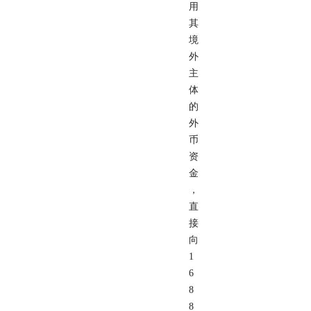
用
其
境
外
主
体
的
外
币
资
金
，
直
接
向
1
6
8
8